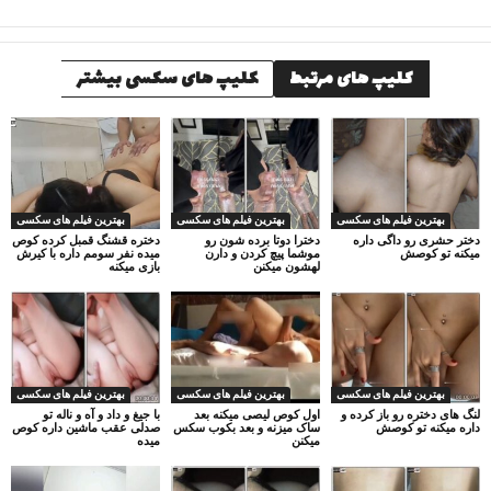
کلیپ های مرتبط
کلیپ های سکسی بیشتر
بهترین فیلم های سکسی
بهترین فیلم های سکسی
بهترین فیلم های سکسی
دختر حشری رو داگی داره
دخترا دوتا برده شون رو
دختره قشنگ قمبل کرده کوص
میکنه تو کوصش
موشما پیچ کردن و دارن
میده نفر سومم داره با کیرش
لهشون میکنن
بازی میکنه
بهترین فیلم های سکسی
بهترین فیلم های سکسی
بهترین فیلم های سکسی
لنگ های دختره رو باز کرده و
اول کوص لیصی میکنه بعد
با جیغ و داد و آه و ناله تو
داره میکنه تو کوصش
ساک میزنه و بعد بکوب سکس
صدلی عقب ماشین داره کوص
میکنن
میده