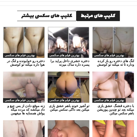
کلیپ های مرتبط
کلیپ های سکسی بیشتر
بهترین فیلم های سکسی
بهترین فیلم های سکسی
بهترین فیلم های سکسی
لنگ های دختره رو باز کرده
دختره حشری داخل پراید برا
دختره رو خوابونده و لنگ در
وداره تا ته میکنه تو کوصش
پسره داره ساک میزنه
هوا داره میکنه تو کوصش
بهترین فیلم های سکسی
بهترین فیلم های سکسی
بهترین فیلم های سکسی
با دختره قشنگ عشق بازی
تو آشپز خونه باهم عشق بازی
زنه موقع دادن از بس جیغ و
میکنه بعد تو چندین پوزیشن
میکنن بعد داگی سکس میکنن
داد میکشه که مرده میگه
باهم سکس میکنن
یواش همسایه ها میفهمن