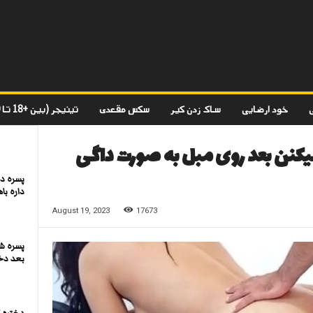
خود ارضایی
ساک زدن کیر
سکس مقعدی
تینیجر (بین +18 تا 20)
کنن بعد روی مبل به صورت داگی
پسره د
داره ب
August 19, 2023
17673
پسره ش
بعد دخ