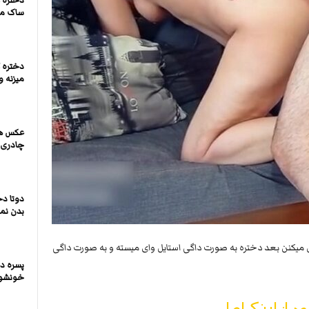
دختره ک
ساک میز
دختره 
میزنه و
عکس ها
چادری
دوتا دخ
بدن نما
 میکنن بعد دختره به صورت داگی استایل وای میسته و به صورت داگی
پسره د
خونشون
ود از لینک اصلی