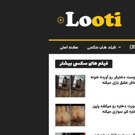
د
ا
ن
ل
و
د
ف
فیلم های سکسی
صفحه اصلی
ی
ل
فیلم های سکسی بیشتر
م
س
ک
وست دخترش رو آورده خونه
س
اهاش عشق بازی میکنه
ی
ا
ی
ورت دختره رو میکشه پایین
ر
تره کیر سواری میکنه
ا
ن
ی