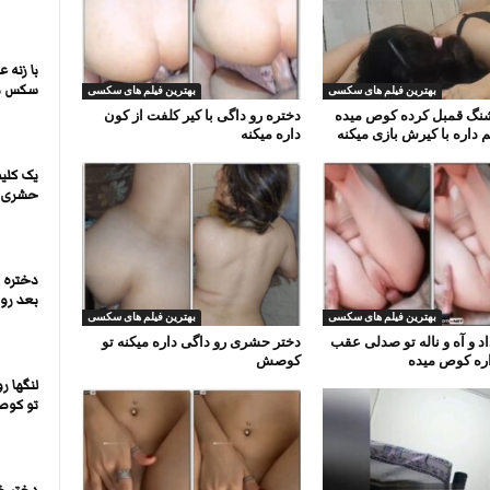
با زنه 
سکس م
بهترین فیلم های سکسی
بهترین فیلم های سکسی
نگ قمبل کرده کوص میده
دختره رو داگی با کیر کلفت از کون
 داره با کیرش بازی میکنه
داره میکنه
یک کلیپ
حشری 
دختره م
بعد رو 
بهترین فیلم های سکسی
بهترین فیلم های سکسی
داد و آه و ناله تو صدلی عقب
دختر حشری رو داگی داره میکنه تو
ره کوص میده
کوصش
لنگها رو
تو کو