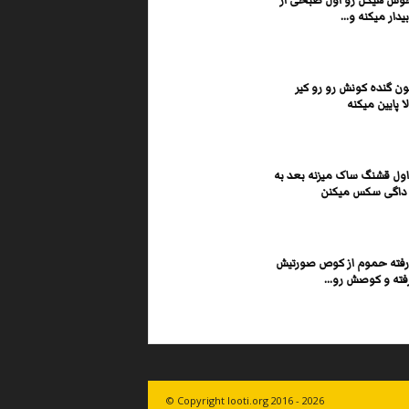
وش هیکل رو اول صبحی از
دار میکنه و...
ن گنده کونش رو رو کیر
ا پایین میکنه
اول قشنگ ساک میزنه بعد به
داگی سکس میکنن
رفته حموم از کوص صورتیش
فته و کوصش رو...
© Copyright looti.org 2016 - 2026