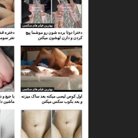
بهترین فیلم های سکسی
دخترا دوتا برده شون رو موشما پیچ
دختره قش
کردن و دارن لهشون میکنن
نفر سومم
بهترین فیلم های سکسی
اول کوص لیصی میکنه بعد ساک میزنه
با جیغ و 
و بعد بکوب سکس میکنن
ماشین دا