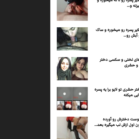
یر پسره رو تا ته میخوره و
نه و...
کیر پسره رو میخوره و ساک
 آبش رو...
ی لختی و سکسی دختر
 و حشری
تر حشری تو لایو برا یه پسره
یی میکنه
وست دخترش رو آورده
 اول ازش لب میگیره بعد...