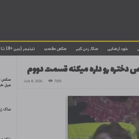
خود ارضایی
ساک زدن کیر
سکس مقعدی
تینیجر (بین +18 تا 20)
ص دختره رو داره میکنه قسمت دووم
سکس تر
July 8, 2026
7005
مبل خوا
ساک زن