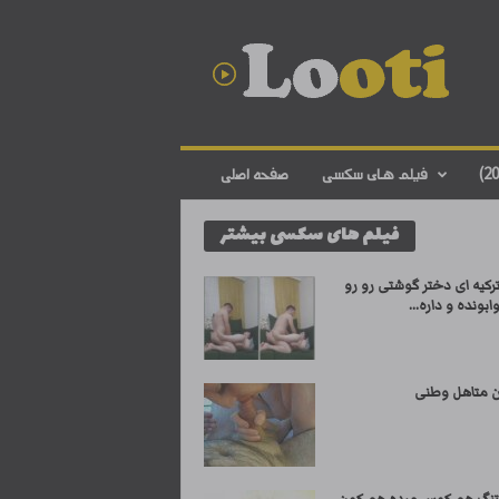
د
ا
ن
ل
و
د
ف
فیلم های سکسی
صفحه اصلی
ی
ل
فیلم های سکسی بیشتر
م
س
ک
کیه ای دختر گوشتی رو رو
س
بونده و داره...
ی
ا
ی
 متاهل وطنی
ر
ا
ن
ی