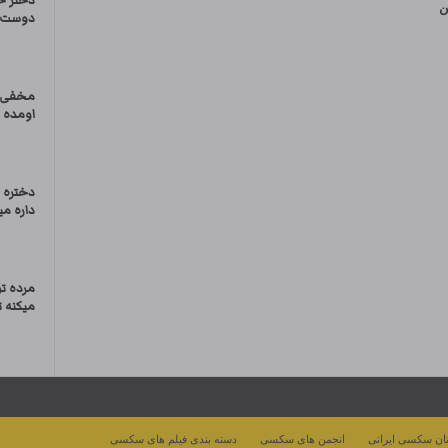
دختر ح
ن
دوست پ
مخفی ا
اومده ب
دختره د
داره میک
مرده تو
میکنه ت
ان سکسی ایرانی
انجمن های سکسی
دسته بندی فیلم های سکسی