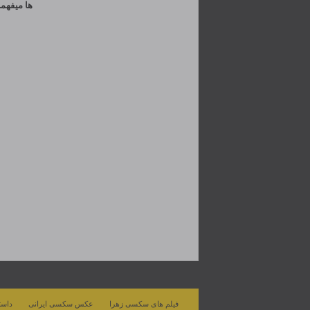
ها میفهم
فیلم های سکسی زهرا
عکس سکسی ایرانی
داست