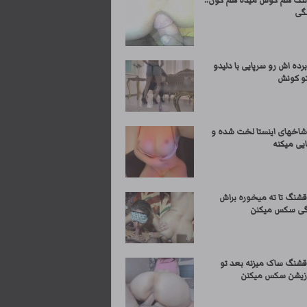
 تنگ هم کوس میده هم کون..
گی
رده اش رو سرپایی با دلیدو
تو کونش
 شاخهای اینستا لخت شده و
یی میکنه
قشنگ تا ته میخوره براش
گی سکس میکنن
قشنگ ساک میزنه بعد تو
زیشن سکس میکنن