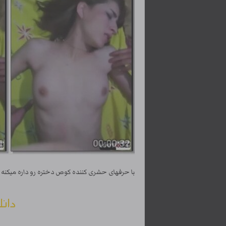
با حرفهای حشری کننده کوص دختره رو داره میکن
دانل