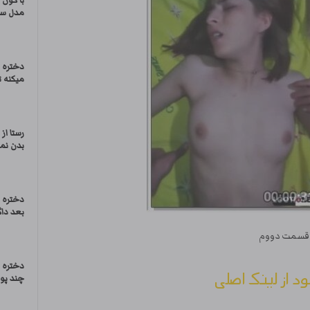
با کون
مدل س
دختره ب
میکنه 
رستا از
بدن نما
دختره 
بعد دا
ه قسمت دووم
دختره 
ود از لینک اصلی
چند پو