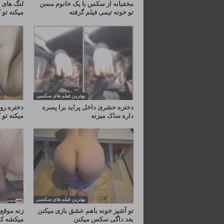
مخفیانه از سکس با یک خانوم مسن
لنگ های د
تو خونه تیمی فیلم گرفته
میکنه ت
بهترین فیلم های سکسی
دختره حشری داخل پراید برا پسره
دختره رو 
داره ساک میزنه
میکنه ت
بهترین فیلم های سکسی
تو آشپز خونه باهم عشق بازی میکنن
زنه موقع 
بعد داگی سکس میکنن
میکشه که