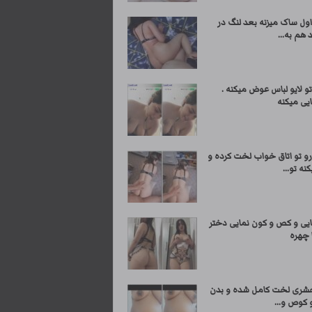
ول ساک میزنه بعد لنگ در
 هم به...
و لایو لباس عوض میکنه .
یی میکنه
رو تو اتاق خواب لخت کرده و
نه تو...
ایی و کص و کون نمایی دختر
 چهره
شری لخت کامل شده و بدن
 کوص و...