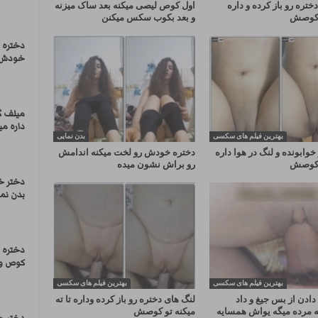
ختره رو باز کرده و داره
اول کوص لیصی میکنه بعد ساک میزنه
و کوصش
و بعد بکوب سکس میکنن
دختره 
خودش ف
میلف گ
داره م
بهترین فیلم های سکسی
بدن نمایی
خوابونده و لنگ در هوا داره
دختره خودش رو لخت میکنه اندامش
و کوصش
رو براش نشون میده
دختر خ
بدن نما
دختره 
کوص و ک
بهترین فیلم های سکسی
بهترین فیلم های سکسی
دادن از بس جیغ و داد
لنگ های دختره رو باز کرده وداره تا ته
 مرده میگه یواش همسایه
میکنه تو کوصش