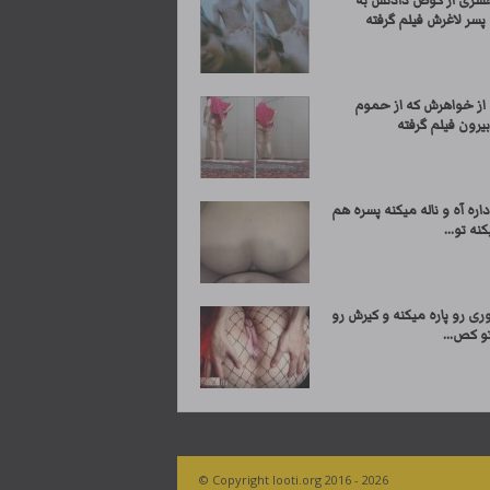
شری از کوص دادنش به
سر لاغرش فیلم گرفته
ز خواهرش که از حموم
یرون فیلم گرفته
اره آه و ناله میکنه پسره هم
نه تو...
ری رو پاره میکنه و کیرش رو
و کص...
© Copyright looti.org 2016 - 2026