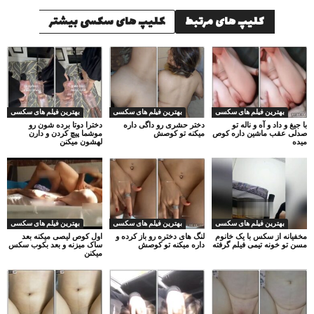
کلیپ های مرتبط
کلیپ های سکسی بیشتر
بهترین فیلم های سکسی
بهترین فیلم های سکسی
بهترین فیلم های سکسی
با جیغ و داد و آه و ناله تو
دختر حشری رو داگی داره
دخترا دوتا برده شون رو
صدلی عقب ماشین داره کوص
میکنه تو کوصش
موشما پیچ کردن و دارن
میده
لهشون میکنن
بهترین فیلم های سکسی
بهترین فیلم های سکسی
بهترین فیلم های سکسی
مخفیانه از سکس با یک خانوم
لنگ های دختره رو باز کرده و
اول کوص لیصی میکنه بعد
مسن تو خونه تیمی فیلم گرفته
داره میکنه تو کوصش
ساک میزنه و بعد بکوب سکس
میکنن