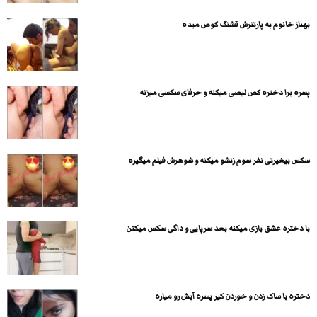
بهناز خانوم به پارتنرش قشنگ کوص میده
پسره برا دختره کص لیصی میکنه و حرفای سکسی میزنه
سکس بیغیرتی نفر سوم زنشو میکنه و شوهرش فیلم میگیره
با دختره عشق بازی میکنه بعد سرپایی و داگی سکس میکنن
دختره با ساک زدن و خوردن کیر پسره آبش رو میاره