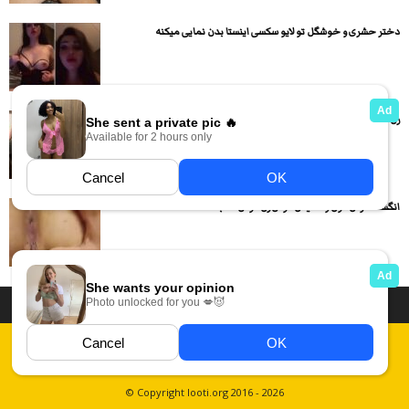
دختر حشری و خوشگل تو لایو سکسی اینستا بدن نمایی میکنه
زن چادری رو لخت کرده و سرپایی داره میکنه تو کوصش
انگشت کردن کون و مالیدن کوس زن کوس قلمبه
داستان سکسی ایرانی
انجمن های سکسی
دسته بندی فیلم های سکسی
Report Abuse
قوانین
فیلم های سکسی زهرا
عکس سکسی ایرانی
© Copyright looti.org 2016 - 2026