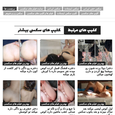
سکس خفن ایرانی
سکس ایستاده
سکس ایرانی
سایت فیلم های سکسی
برچسب ها
کلیپ های سکسی
کلیپ سکس ایستاده
فیلم ها و کلیپ های سکسی
سکس زن و شوهر
کلیپ های مرتبط
کلیپ های سکسی بیشتر
بهترین فیلم های سکسی
بهترین فیلم های سکسی
بهترین فیلم های سکسی
دخترا دوتا برده شون رو
دختره قشنگ قمبل کرده کوص
دختره رو داگی با کیر کلفت از
موشما پیچ کردن و دارن
میده نفر سومم داره با کیرش
کون داره میکنه
لهشون میکنن
بازی میکنه
بهترین فیلم های سکسی
بهترین فیلم های سکسی
بهترین فیلم های سکسی
اول کوص لیصی میکنه بعد
با جیغ و داد و آه و ناله تو
دختر حشری رو داگی داره
ساک میزنه و بعد بکوب سکس
صدلی عقب ماشین داره کوص
میکنه تو کوصش
میکنن
میده