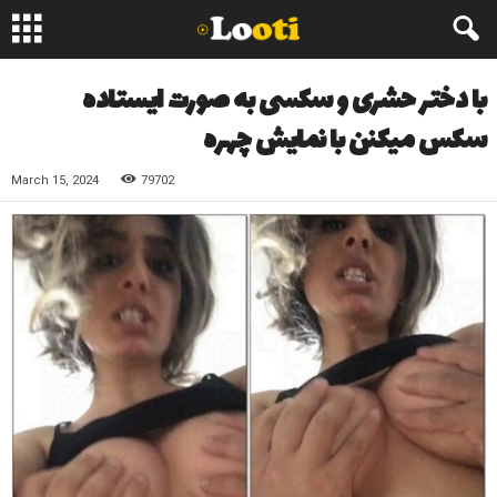
با دختر حشری و سکسی به صورت ایستاده
سکس میکنن با نمایش چهره
March 15, 2024
79702