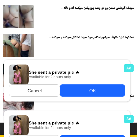
میلف گوشتی مسن رو تو چند پوزیشن میکنه آه و ناله...
دختره داره ظرف میشوره که پسره میاد لختش میکنه و میکنه...
دختره اول کیر سواری میکنه بعد لنگا رو میده هوا و...
سکس تریسام دو تا دختر گوشتی نوبتی برا پسره ساک میزنن