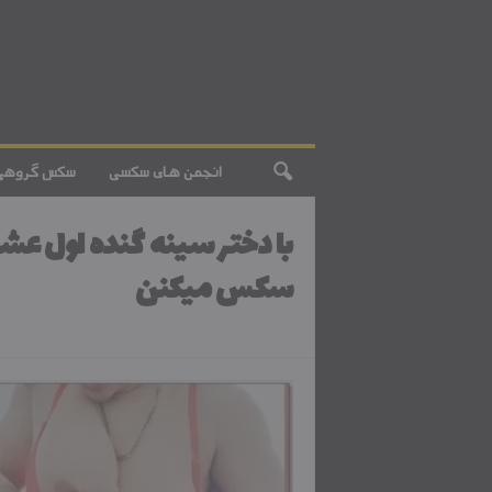
انجمن های سکسی
سکس گروهی
با دختر سینه گنده اول عش
سکس میکنن