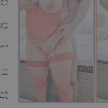
زنه کیر
و میخور
سکس د
خوشگل 
19 دقیقه سکس از کون زنش
پسره د
لختش م
لنگ های
رو میکنه