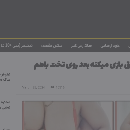
خود ارضایی
ساک زدن کیر
سکس مقعدی
تینیجر (بین +18 تا 20)
ق بازی میکنه بعد روی تخت باهم
نيلوفر 
ساک مي
March 25, 2024
16316
دختره ت
نمایی 