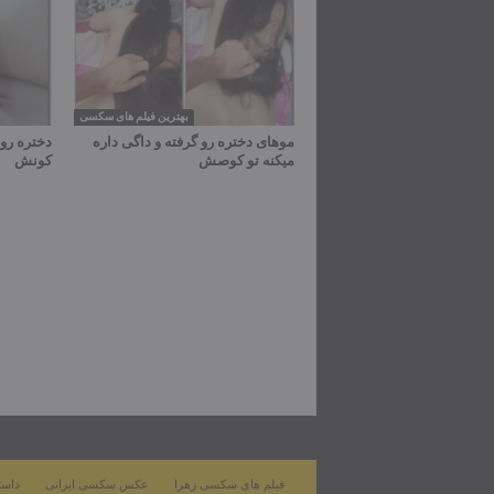
بهترین فیلم های سکسی
موهای دختره رو گرفته و داگی داره
دختره رو 
میکنه تو کوصش
کونش
فیلم های سکسی زهرا
عکس سکسی ایرانی
داست