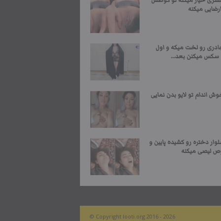
شری خیار میکنه تو کوصش
رضایی میکنه
ادری رو لخت میکه و اول
 سکس میکنن بعد...
ش اندام تو لایو بدن نمایی
وار دختره رو کشیده پایین و
وص لیصی میکنه
© Copyright looti.org 2016 - 2026