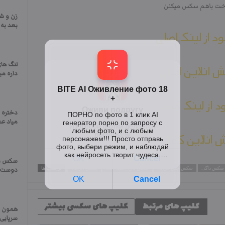
 تخت باهم سکس میکنن
زن و ش
بعد به 
ود از لینک اصلی
لنگ های
 انلاین اصلی
داره میک
ود از لینک کمکی
دختره ا
میاد عش
 انلاین کمکی
سکس نگی
سکس داگی
سکس خفن ایرانی
سکس با زن سینه گنده
سکس ایرانی
برچسب ها
دوست پ
کلیپ های مرتبط
کلیپ های سکسی بیشتر
همون س
سرپایی 