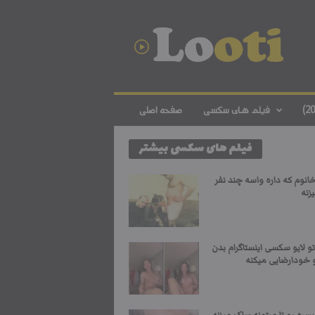
د
ا
ن
ل
و
د
ف
فیلم های سکسی
صفحه اصلی
ی
ل
فیلم های سکسی بیشتر
م
س
ک
خانوم که داره واسه چند نفر
س
زنه
ی
ا
ی
و لایو سکسی اینستاگرام بدن
ر
و خودارضایی میکنه
ا
ن
ی