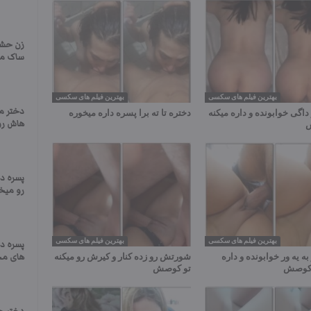
زن حشری
ساک میز
بهترین فیلم های سکسی
بهترین فیلم های سکسی
دختر م
داگی خوابونده و داره میکنه
دختره تا ته برا پسره داره میخوره
هاش رو 
ش
پسره د
رو میخ
بهترین فیلم های سکسی
بهترین فیلم های سکسی
پسره د
به یه ور خوابونده و داره
شورتش رو زده کنار و کیرش رو میکنه
های م
و کوصش
تو کوصش