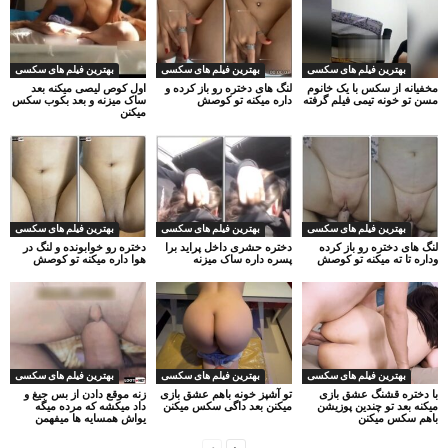
بهترین فیلم های سکسی
بهترین فیلم های سکسی
بهترین فیلم های سکسی
مخفیانه از سکس با یک خانوم
لنگ های دختره رو باز کرده و
اول کوص لیصی میکنه بعد
مسن تو خونه تیمی فیلم گرفته
داره میکنه تو کوصش
ساک میزنه و بعد بکوب سکس
میکنن
بهترین فیلم های سکسی
بهترین فیلم های سکسی
بهترین فیلم های سکسی
لنگ های دختره رو باز کرده
دختره حشری داخل پراید برا
دختره رو خوابونده و لنگ در
وداره تا ته میکنه تو کوصش
پسره داره ساک میزنه
هوا داره میکنه تو کوصش
بهترین فیلم های سکسی
بهترین فیلم های سکسی
بهترین فیلم های سکسی
با دختره قشنگ عشق بازی
تو آشپز خونه باهم عشق بازی
زنه موقع دادن از بس جیغ و
میکنه بعد تو چندین پوزیشن
میکنن بعد داگی سکس میکنن
داد میکشه که مرده میگه
باهم سکس میکنن
یواش همسایه ها میفهمن