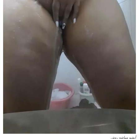
آبشو میپاشه روش