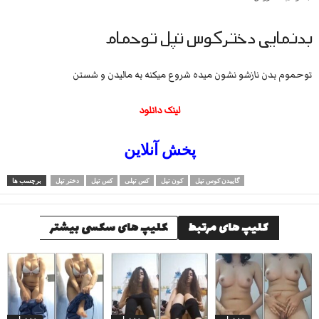
بدنمایی دخترکوس تپل توحمام
توحموم بدن نازشو نشون میده شروع میکنه به مالیدن و شستن
لینک دانلود
پخش آنلاین
گاییدن کوس تپل
کون تپل
کس تپلی
کس تپل
دختر تپل
برچسب ها
کلیپ های مرتبط
کلیپ های سکسی بیشتر