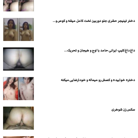
دختر تینیجر حشری جلو دوربین لخت کامل میشه و کوص و...
داغ داغ کلیپ ایرانی حامد با اوج و هیجان و تحریک...
دختره خوابیده و کصش رو میماله و خودارضایی میکنه
سکس زن شوهری