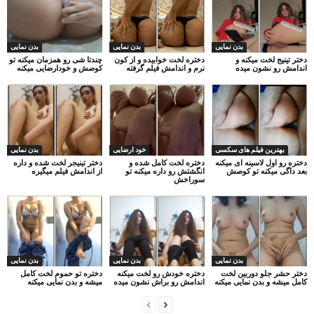
بدن نمایی
بدن نمایی
بدن نمایی
دختر تینیج لخت میکنه و
دختره لخت خوابیده و از کون
چندتا شی رو همزمان میکنه تو
اندامش رو نشون میده
نرم و اندامش فیلم گرفته
کوصش و خودارضایی میکنه
بهترین فیلم های سکسی
خود ارضایی
بدن نمایی
دختره رو اول لاسینه ای میکنه
دختره لخت کامل شده و
دختر تینیجر لخت شده و داره
بعد داگی میکنه تو کوصش
انگشتش رو داره میکنه تو
از اندامش فیلم میگیره
سوراخش
بدن نمایی
بدن نمایی
بدن نمایی
دختر حشر جلو دوربین لخت
دختره خودش رو لخت میکنه
دختره تو حموم لخت کامل
کامل میشه و بدن نمایی میکنه
اندامش رو براش نشون میده
میشه و بدن نمایی میکنه