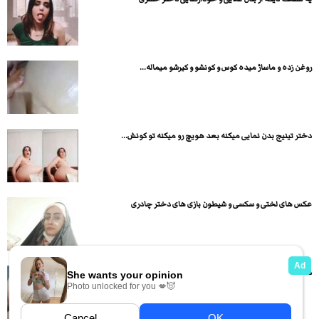
روغن زده و ماساژ میده کوس و کونشو و کیرشو میماله...
دختر تینیج بدن نمایی میکنه بعد هویچ رو میکنه تو کونش...
عکس های لختی و سکسی و شیطون بازی های دختر چادری
دختر کمر باریک حشری کونش رو قمبل کرده پسره هم یواش...