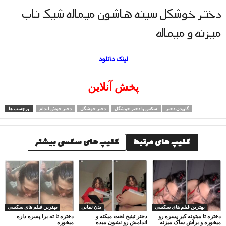
دختر خوشکل سینه هاشون میماله شیک ناب
میزنه و میماله
لینک دانلود
پخش آنلاین
گاییدن دختر
سکس با دختر خوشگل
دختر خوشگل
دختر خوش اندام
برچسب ها
کلیپ های مرتبط
کلیپ های سکسی بیشتر
بهترین فیلم های سکسی
بدن نمایی
بهترین فیلم های سکسی
دختره تا میتونه کیر پسره رو
دختر تینیج لخت میکنه و
دختره تا ته برا پسره داره
میخوره و براش ساک میزنه
اندامش رو نشون میده
میخوره