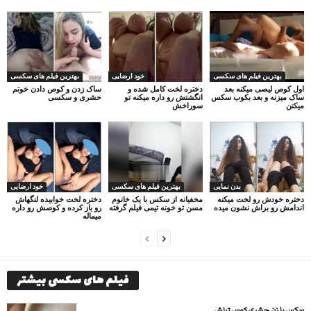
بهترین فیلم های سکسی
خود ارضایی
بهترین فیلم های سکسی
اول کوص لیصی میکنه بعد
دختره لخت کامل شده و
ساک زدن و کوص دادن خوتم
ساک میزنه و بعد بکوب سکس
انگشتش رو داره میکنه تو
حشری و سکسی
میکنن
سوراخش
بدن نمایی
بهترین فیلم های سکسی
خود ارضایی
دختره خودش رو لخت میکنه
مخفیانه از سکس با یک خانوم
دختره لخت خوابیده لنگهاش
اندامش رو براش نشون میده
مسن تو خونه تیمی فیلم گرفته
رو باز کرده و کوصش رو داره
میماله
فیلم های سکسی بیشتر
سکس با زن حشری کوس تپلش