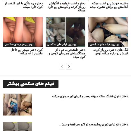
دختره خودش رو لخت میکنه
دختره لخت خوابیده لنگهاش
دختره رو داگی با کیر کلفت از
اندامش رو براش نشون میده
رو باز کرده و کوصش رو داره
کون داره میکنه
میماله
بهترین فیلم های سکسی
بهترین فیلم های سکسی
بهترین فیلم های سکسی
لنگ های دختره رو باز کرده
دختر دانشجو به دو تا از
کون دختر تینیجر رو داخل
کیرش رو داره میکنه توش
همکلاسیاش همزمان کوص و
ماشین تا ته میکنه
کون میده
فیلم های سکسی بیشتر
دختره اول قشنگ ساک میزنه بعد رو کیرش کیر سواری میکنه
دختره تو لباس توری پوشیده و تو لایو میرقصه و بدن...