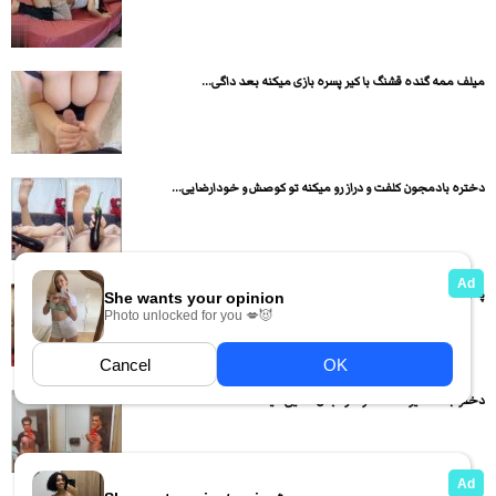
میلف ممه گنده قشنگ با کیر پسره بازی میکنه بعد داگی...
دختره بادمجون کلفت و دراز رو میکنه تو کوصش و خودارضایی...
پسره با دوست دخترش به صورت داگی از کون سکس میکنه
دختر جنده لایو گذاشته و داره بدن نمایی میکنه