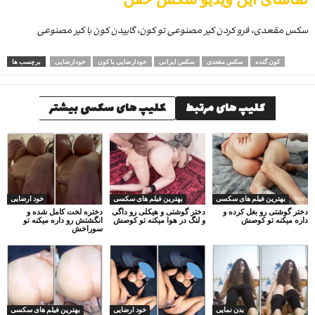
سکس مقعدی، فرو کردن کیر مصنوعی تو کون، گاییدن کون با کیر مصنوعی
کون گنده
سکس مقعدی
سکس ایرانی
خودارضایی با کون
خودارضایی
برچسب ها
کلیپ های مرتبط
کلیپ های سکسی بیشتر
بهترین فیلم های سکسی
بهترین فیلم های سکسی
خود ارضایی
دختر گوشتی رو بغل کرده و
دختر گوشتی و هیکلی رو داگی
دختره لخت کامل شده و
داره میکنه تو کوصش
و لنگ در هوا میکنه تو کوصش
انگشتش رو داره میکنه تو
سوراخش
بدن نمایی
خود ارضایی
بهترین فیلم های سکسی