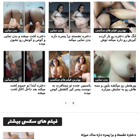
بهترین فیلم های سکسی
بدن نمایی
بدن نمایی
لنگ های دختره رو باز کرده
دختره نشسته برا پسره داره
دختره لخت میشه و بدن نمایی
کیرش رو داره میکنه توش
بدن نمایی میکنه
و کوص و کونش رو نشون
میده
بدن نمایی
بهترین فیلم های سکسی
بدن نمایی
پیرهنش رو میکشه پایین و ممه
یاسمین جنده تو مسافرت به
دختره ابتدا تو حموم لخت
هاش رو به نمایش میزاره
دوست پسر کیر کلفتش کوص
میکنه بعد داخل اتاق لخت
میده
میشه
فیلم های سکسی بیشتر
دختره نشسته و برا پسره داره ساک میزنه