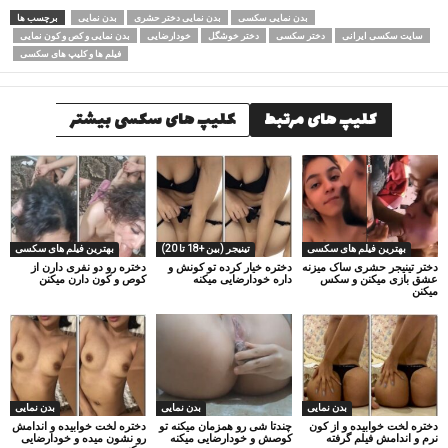
بدن نمایی سکسی
بدن نمایی دختر حشری
بدن نمایی
برچسب ها
سایت سکسی ایرانی
دختر سکسی
دختر خوشگل
خودارضایی
بدن نمایی و کص و کون نمایی
فیلم ها و کلیپ های سکسی
کلیپ های مرتبط
کلیپ های سکسی بیشتر
بهترین فیلم های سکسی
تینیجر (بین +18 تا 20)
بهترین فیلم های سکسی
دختر تینیجر حشری ساک میزنه
دختره خیار کرده تو کونش و
دختره رو دو نفری دارن از
عشق بازی میکنن و سکس
داره خودارضایی میکنه
کوص و کون دارن میکنن
میکنن
بدن نمایی
بدن نمایی
بدن نمایی
دختره لخت خوابیده و از کون
چندتا شی رو همزمان میکنه تو
دختره لخت خوابیده و اندامش
نرم و اندامش فیلم گرفته
کوصش و خودارضایی میکنه
رو نشون میده و خودارضایی