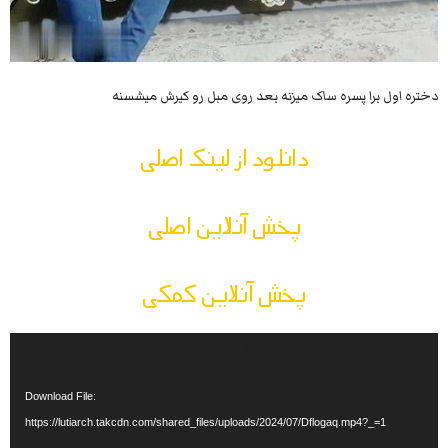
دختره اول برا پسره ساک میزنه بعد روی مبل رو کیرش میشسنه
دانلود از لینک اصلی
پخش آنلاین اصلی
پخش آنلاین کمکی
Video
Media error: Format(s) not supported or source(s) not found
Player
Download File:
https://lutiarch.takcdn.com/shared_files/uploads/2024/07/Dflogaq.mp4?_=1