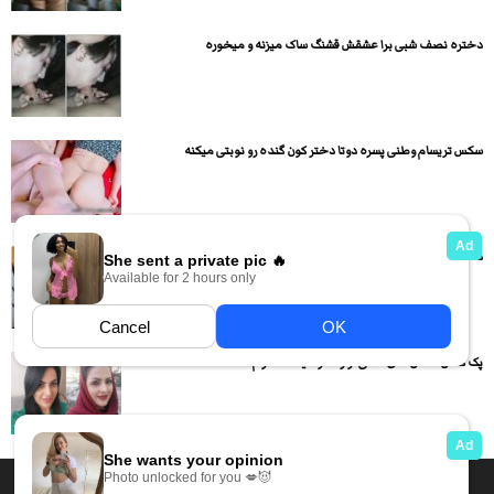
دختره نصف شبی برا عشقش قشنگ ساک میزنه و میخوره
سکس تریسام وطنی پسره دوتا دختر کون گنده رو نوبتی میکنه
دختره دلا شده و خیار کرده تو کونش و داره ودارضایی...
پک کامل عکس های لختی لو رفته وحیده خانوم