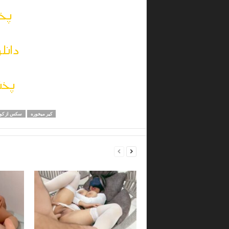
پخش
دانل
پخش
کیر میخوره
سکس از کو