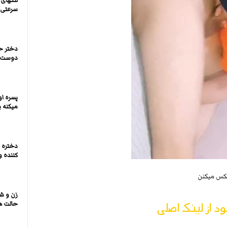
لنگهای 
سرعتی 
دختر ح
دوست پ
پسره او
میکنه ب
دختره 
کننده و
سکس میکنن
زن و ش
ود از لینک اصلی
حالت ه