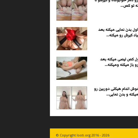
و دمر خوابونده و کیرشو تا
ه تو کص...
ول بدن نمایی میکنه بعد
اد کیرش رو میکنه...
ول کص لیصی میکنه بعد
و باز میکنه ومیکنه...
وش اندام هیکلی دوربین رو
یکنه و بدن نمایی...
© Copyright looti.org 2016 - 2026