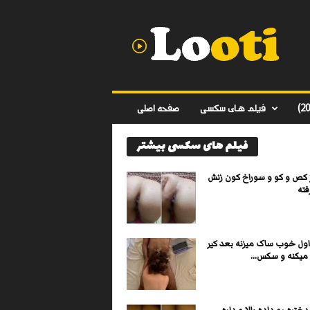
د
ا
ن
ل
و
د
ف
فیلم های سکسی
صفحه اصلی
ی
ل
فیلم های سکسی بیشتر
م
س
ک
ز کص و کو و سوراخ کون زنش
س
فته
ی
ا
ی
اول خوب ساک میزنه بعد کیر
ر
میکنه و سکس...
ا
ن
ی