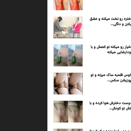
ختره رو لخت میکنه و عشق
کنن و داگی...
یار رو میکنه تو کصش و با
ودارضایی میکنه
وس قلمبه ساک میزنه و تو
 پوزیشن سکس...
دوست دخترش هوا کرده و با
تش تو کونش...