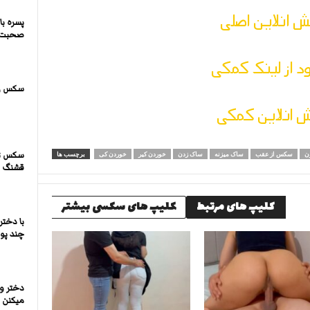
 انلاین اصلی
پسره با
صحبت ک
ود از لینک کمکی
سکس زن
 انلاین کمکی
سکس تر
ن
سکس از عقب
ساک میزنه
ساک زدن
خوردن کیر
خوردن کی
برچسب ها
قشنگ بر
کلیپ های مرتبط
کلیپ های سکسی بیشتر
با دخت
چند پو
دختر و
میکنن ب