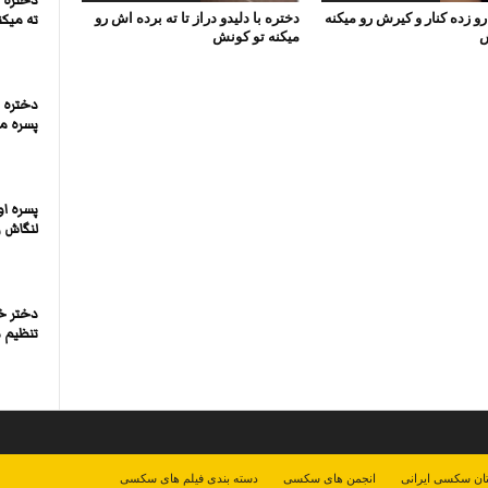
دختره ر
 زده کنار و کیرش رو میکنه
دختره با دلیدو دراز تا ته برده اش رو
ته میکن
ش
میکنه تو کونش
دختره ا
پسره می
پسره ا
لنگاش ر
دختر خ
تنظیم م
ان سکسی ایرانی
انجمن های سکسی
دسته بندی فیلم های سکسی