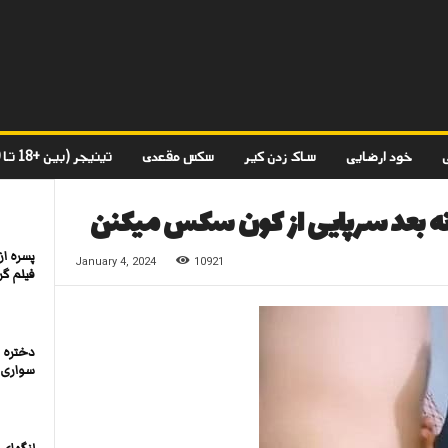
خود ارضایی
ساک زدن کیر
سکس مقعدی
تینیجر (بین +18 تا 20)
ه بعد سرپایی از کون سکس میکنن
پسره ا
January 4, 2024
10921
فیلم گر
دختره 
سواری 