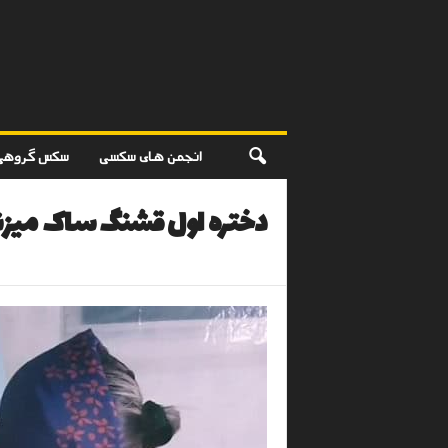
انجمن های سکسی
سکس گروهی
دختره اول قشنگ ساک میزن