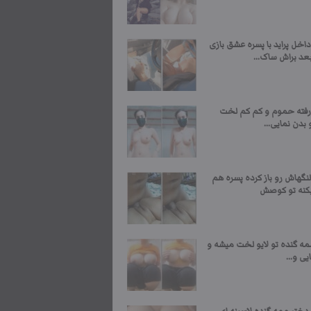
اخل پراید با پسره عشق بازی
عد براش ساک...
رفته حموم و کم کم لخت
بدن نمایی...
نگهاش رو باز کرده پسره هم
یکنه تو کوصش
مه گنده تو لایو لخت میشه و
یی و...