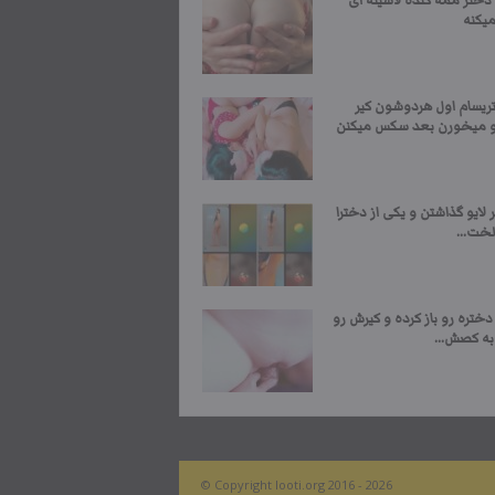
 دختر ممه گنده لاسینه ای
یکنه
یسام اول هردوشون کیر
و میخورن بعد سکس میکنن
 لایو گذاشتن و یکی از دخترا
 لخت...
دختره رو باز کرده و کیرش رو
به کصش...
© Copyright looti.org 2016 - 2026