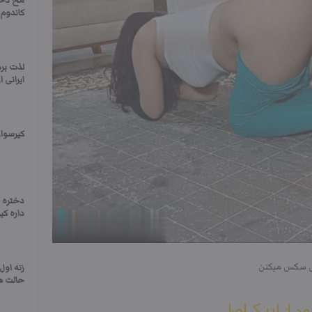
مخ دختر
کاندوم 
لذت بر
ایرانی
کیرسوا
دختره 
داره کی
وص سکس میکنن
زنه او
حالت ه
ود از لینک اصلی