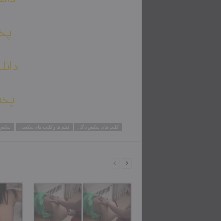
پخش
دانل
پخش
کلیپ های سکس داگی
فیلم ها و کلیپ های سکسی
سکس ز