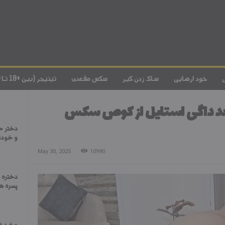
خود ارضایی
ساک زدن کیر
سکس مقعدی
تینیجر (بین +18 تا 20)
بعد داگی استایل از کوص سکس
دختر ح
و خودا
May 30, 2025
10990
دختره ل
پسره ه