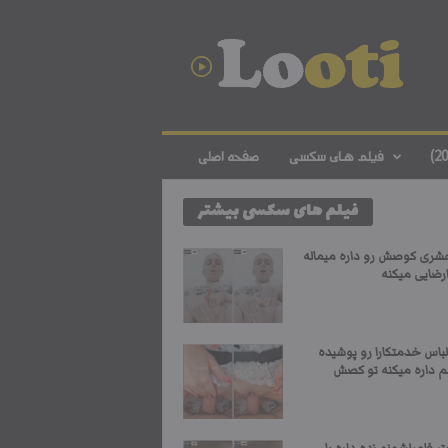
د
ا
ن
ل
و
د
ف
فیلم های سکسی
صفحه اصلی
ی
ل
فیلم های سکسی بیشتر
م
س
ک
شری کوصش رو داره میماله
س
رضایی میکنه
ی
ا
ی
باس خدمتکارا رو پوشیده
ر
م داره میکنه تو کصش
ا
ن
ی