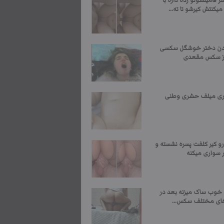
 فامیلشونو زده داره با
میکنتش کیرشو تا ته...
دن دختر خوشگل سکسی
 از سکس مقعدی
ری میلف حشری وطنی
رو کیر کلفت پسره نشسته و
ر سواری میکنه
ل خوب ساک میزنه بعد در
ای مختلف سکس...