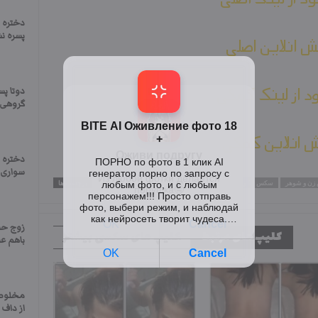
دختره ش
پسره نش
 انلاین اصلی
ود از لینک کمکی
دوتا پس
گروهی
 انلاین کمکی
دختره ا
سواری م
ن و شوهر
سکس داگی استایل
سکس داگی
سایت فیلم های سکسی
برچسب ها
زوج حش
کلیپ های مرتبط
کلیپ های سکسی بیشتر
باهم ع
مخلوط
از داف