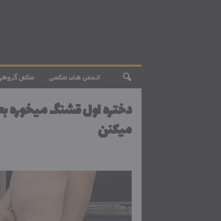
انجمن های سکسی
سکس گروهی
دختره اول قشنگ میخوره 
میکنن