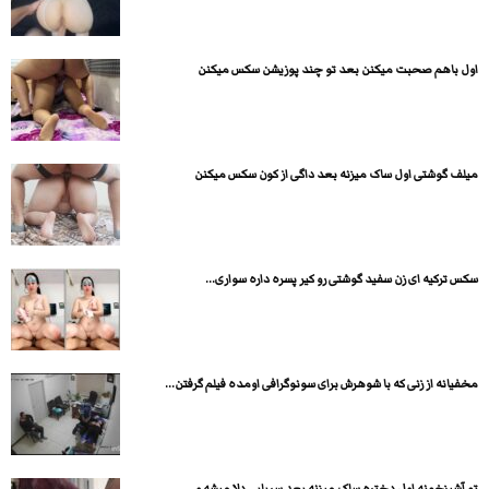
اول باهم صحبت میکنن بعد تو چند پوزیشن سکس میکنن
میلف گوشتی اول ساک میزنه بعد داگی از کون سکس میکنن
سکس ترکیه ای زن سفید گوشتی رو کیر پسره داره سواری...
مخفیانه از زنی که با شوهرش برای سونوگرافی اومده فیلم گرفتن...
تو آشپزخونه اول دختره ساک میزنه بعد سرپایی دلا میشه و...