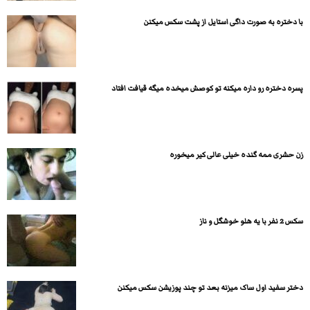
با دختره به صورت داگی استایل از پشت سکس میکنن
پسره دختره رو داره میکنه تو کوصش میخده میگه قیافت افتاد
زن حشری ممه گنده خیلی عالی کیر میخوره
سكس 2 نفر با یه هلو خوشگل و ناز
دختر سفید اول ساک میزنه بعد تو چند پوزیشن سکس میکنن