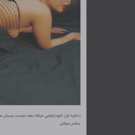
دختره اول خودارضایی میکنه بعد دوست پسرش می
سکس میکنن