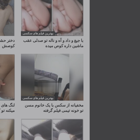
بهترین فیلم های سکسی
با جیغ و داد و آه و ناله تو صدلی عقب
دختر حشر
ماشین داره کوص میده
کوصش
بهترین فیلم های سکسی
مخفیانه از سکس با یک خانوم مسن
لنگ های د
تو خونه تیمی فیلم گرفته
میکنه ت