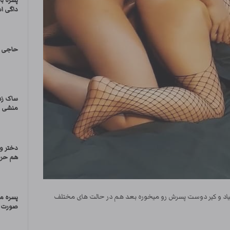
پسره ب
داگی ا
حاجی ک
ساک زد
منشی
دختر و
هم حرف
اد و کیر دوست پسرش رو میخوره بعد هم در حالت های مختلف
پسره م
صورت دا