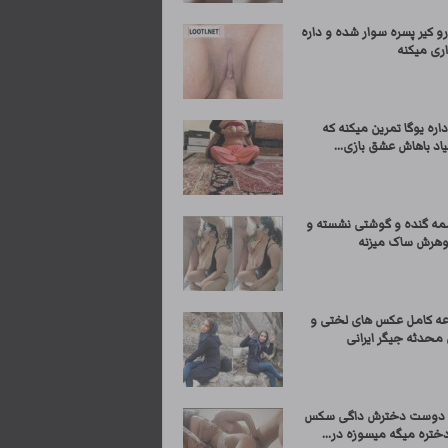
و کیر پسره سوار شده و داره
ری میکنه
اره یوگا تمرین میکنه که
اد باهاش عشق بازی...
مه گنده و گوشتی نشسته و
وهرش ساک میزنه
 کامل عکس های لختی و
حدثه جیگر ایرانی
ا دوست دخترش داگی سکس
ختره میگه میسوزه در...