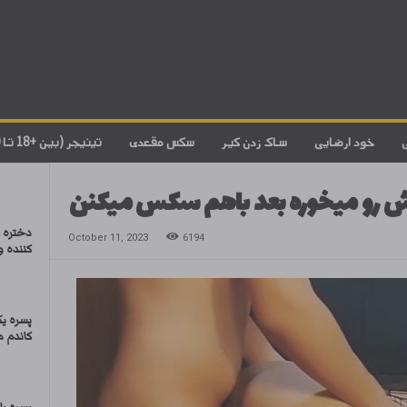
خود ارضایی
ساک زدن کیر
سکس مقعدی
تینیجر (بین +18 تا 20)
ش رو میخوره بعد باهم سکس میکنن
دختره 
October 11, 2023
6194
کننده و
پسره یک
کاندم م