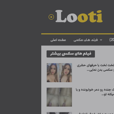
د
ا
ن
ل
و
د
ف
فیلم های سکسی
صفحه اصلی
ی
ل
فیلم های سکسی بیشتر
م
س
ک
لخت لخت با حرفهای حشری
س
 سکسی بدن نمایی...
ی
ا
ی
 جنده رو دمر خوابونده و با
ر
یکنه تو...
ا
ن
ی