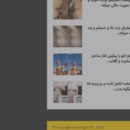
وست دخترشو آورده خونه و
ه صورت داگی میکنه
شرش زده بالا و محکم و تند
 میکنه...
و لایو با بیکینی کنار ساحل
وره و آفتاب...
لخت کامل شده و برا پسره که
گیره بدن...
© Copyright looti.org 2016 - 2026