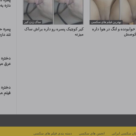
پسره د
داره ب
بهترین فیلم های سکسی
ساک زدن کیر
خوابونده و لنگ در هوا داره
کیر کوچیک پسره رو داره براش ساک
پسره ح
و کوصش
میزنه
تند داره
دختره ت
عرق میخ
دختره 
فیلم می
ان سکسی ایرانی
انجمن های سکسی
دسته بندی فیلم های سکسی