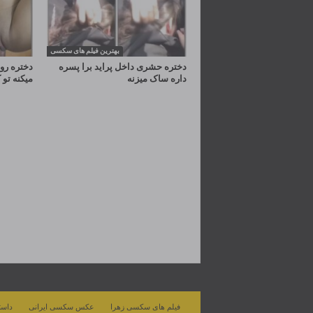
بهترین فیلم های سکسی
دختره حشری داخل پراید برا پسره
دختره رو 
داره ساک میزنه
میکنه ت
فیلم های سکسی زهرا
عکس سکسی ایرانی
داست