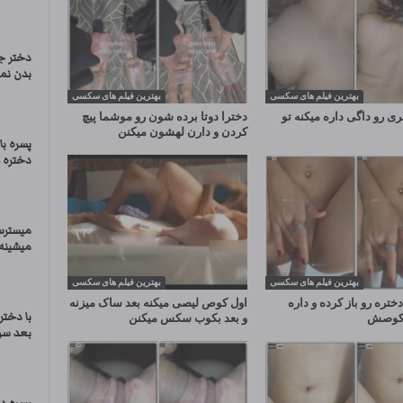
دختر ج
بدن نما
بهترین فیلم های سکسی
بهترین فیلم های سکسی
ی رو داگی داره میکنه تو
دخترا دوتا برده شون رو موشما پیچ
کردن و دارن لهشون میکنن
پسره با
دختره ه
میسترس
میشینه 
بهترین فیلم های سکسی
بهترین فیلم های سکسی
ختره رو باز کرده و داره
اول کوص لیصی میکنه بعد ساک میزنه
با دخت
و کوصش
و بعد بکوب سکس میکنن
بعد سر