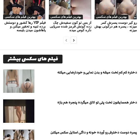
بهترین فیلم های سکسی
بهترین فیلم های سکسی
بهترین فیلم های سکسی
رو کیر دوست پسرش کمر
از بس تو کون سفیدش چک
فیلم VIP رها کشور و دوستش
میزنه ، پسره هم درکونی بهش
زده کونش قرمز شده سرپایی
برده تنبیه و تحقیر میکنن و
میزنه
داره کوص میده
پاهاشون میدن بلیسه
فیلم های سکسی بیشتر
دختره کم کم لخت میشه و بدن نمایی و خودارضایی میکنه
دختر همسایشون لخت پتی تو اتاق میگرده پنجره هم بازه
پسره دوست دخترش رو آورده خونه و داگی استایل سکس میکنن