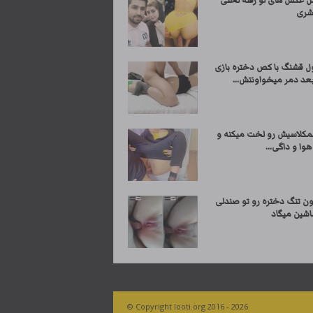
ل عکس های لو رفته لختی
شری
ول قشنگ با کص دختره بازی
بعد دمر میخواونتش...
مکلاسیش رو لخت میکنه و
هوا و داگی...
ون تنگ دختره رو تو صندلی
شین میگاد
© Copyright looti.org 2016 - 2026