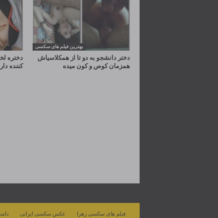
بهترین فیلم های سکسی
دختر دانشجو به دو تا از همکلاسیاش
دختره لخ
همزمان کوص و کون میده
کننده دار
فیلم های سکسی زهرا
عکس سکسی ایرانی
داست