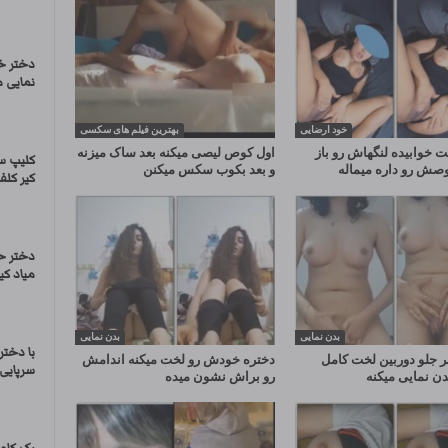
نمایی م
خود ارضایی
بهترین فیلم های سکسی
 خوابیده لنگهاش رو باز
اول کوص لیصی میکنه بعد ساک میزنه
کلیپ س
وصش رو داره میماله
و بعد بکوب سکس میکنن
کیر کل
دختر ح
میاد کی
بدن نمایی
بدن نمایی
با دختر
 جلو دوربین لخت کامل
دختره خودش رو لخت میکنه اندامش
سرپایی
دن نمایی میکنه
رو براش نشون میده