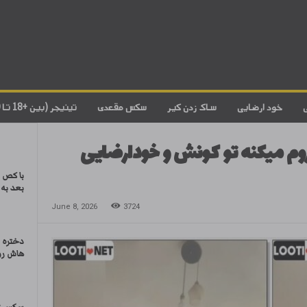
خود ارضایی
ساک زدن کیر
سکس مقعدی
تینیجر (بین +18 تا 20)
روم میکنه تو کونش و خودارضایی
با کص و
بعد به 
June 8, 2026
3724
دختره 
هاش رو 