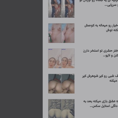
یه ای یه جنده رو آوردن تو
 سرپایی...
خیار رو میماله به کوصش
کنه توش
دختر حشری تو استخر دارن
ن و لایو...
ف شبی رو کیر شوهرش کیر
میکنه
ه عشق بازی میکنه بعد به
اگی استایل سکس...