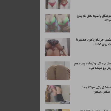
دختر خوشگل با سینه های 85 بدن
یکنه
کس جر دادن کون همسر با
فت روی تخت
شری داگی وایساده پسره هم
رش رو میکنه تو...
ه عشق بازی میکنه بعد
 سکس میکنن