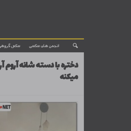
انجمن های سکسی
سکس گروهی
دختره با دسته شانه آروم آ
میکنه