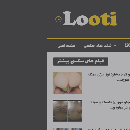
د
ا
ن
ل
و
د
ف
فیلم های سکسی
صفحه اصلی
ی
ل
فیلم های سکسی بیشتر
م
س
ک
 کون دختره اول بازی میکنه
س
صورت...
ی
ا
ی
جلو دوربین نشسته و سینه
ر
در میاره و...
ا
ن
ی