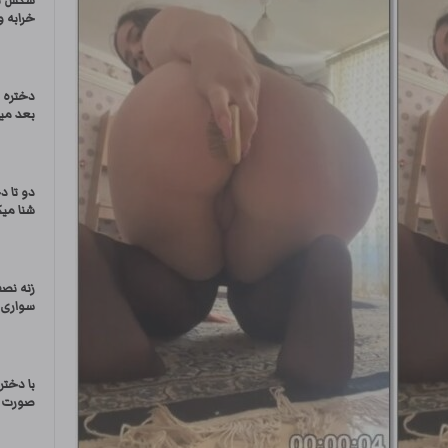
سکس ترک
خرابه و
دختره 
بعد می
دو تا 
شنا میکن
زنه نص
سواری 
با دختر
صورت د