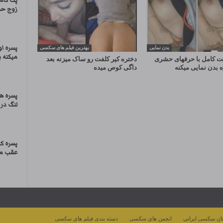
پک کام
زوج ح
پسره ا
بدن نمایی
بهترین فیلم های سکسی
میکنه 
ت کامل با حرفهای حشری
دختره کیر کلفت رو ساک میزنه بعد
ه بدن نمایی میکنه
داگی کوص میده
پسره ه
لنگ در 
پسره ک
عقب ما
ان سکسی ایرانی
انجمن های سکسی
دسته بندی فیلم های سکسی