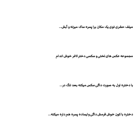
میلف حشری توی یک مکان برا پسره ساک میزنه و آبش...
مجموعه عکس های لختی و سکسی دختر لاغر خوش اندام
با دختره اول به صورت داگی سکس میکنه بعد لنگ در...
دختره با کون خوش فرمش داگی وایساده پسره هم داره میکنه...