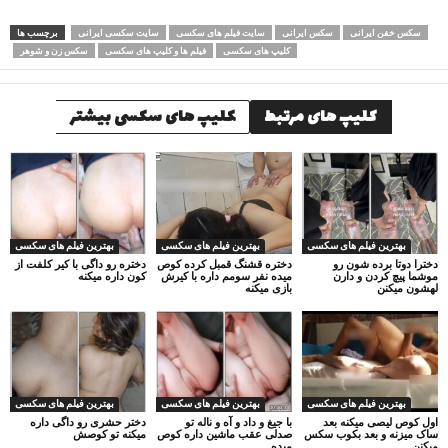
سکس خفن ایرانی
سکس ایرانی
سایت فیلم های سکسی
سایت سکسی ایرانی
برچسب ها
کلیپ های سکسی
فیلم ها و کلیپ های سکسی
سکس زن و شوهر
کلیپ های مرتبط
کلیپ های سکسی بیشتر
بهترین فیلم های سکسی
بهترین فیلم های سکسی
بهترین فیلم های سکسی
دخترا دوتا برده شون رو
دختره قشنگ قمبل کرده کوص
دختره رو داگی با کیر کلفت از
موشما پیچ کردن و دارن
میده نفر سومم داره با کیرش
کون داره میکنه
لهشون میکنن
بازی میکنه
بهترین فیلم های سکسی
بهترین فیلم های سکسی
بهترین فیلم های سکسی
اول کوص لیصی میکنه بعد
با جیغ و داد و آه و ناله تو
دختر حشری رو داگی داره
ساک میزنه و بعد بکوب سکس
صدلی عقب ماشین داره کوص
میکنه تو کوصش
میکنن
میده