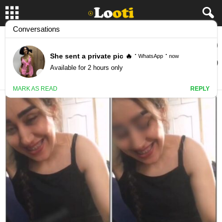
دختره با ناز و عشوه با کیر پسره بازی میکنه و
براش خودارضایی میکنه
January 1, 2025
87652