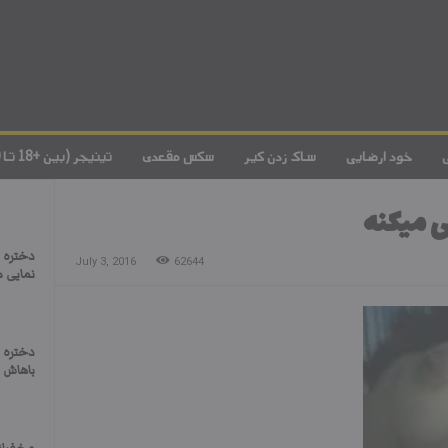
خود ارضایی
ساک زدن کیر
سکس مقعدی
تینیجر (بین +18 تا 20)
ی میکنه
دختره 
July 3, 2016
62644
نمایی می
دختره 
باهاش 