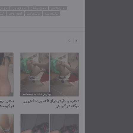
دختر سکسی
دختر خوشگل
خودارضایی
خود ار
مالیدن ممه
مالیدن کس
گاییدن دختر
کلی
بهترین فیلم های سکسی
دختره با دلیدو دراز تا ته برده اش رو
دختره رو 
میکنه تو کونش
تو کوص