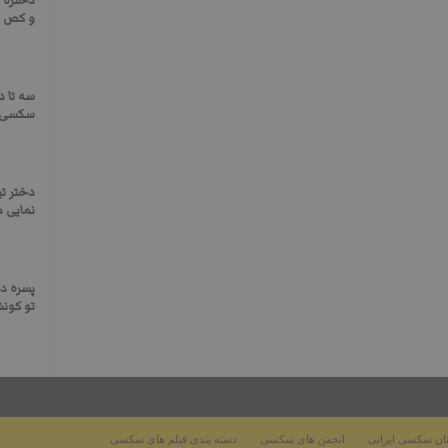
دختره ج
و کص و
سه تا د
سکسی م
دختر تی
نمایی م
پسره دا
تو کون
ان سکسی ایرانی
انجمن های سکسی
دسته بندی فیلم های سکسی