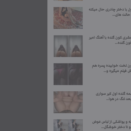
ل با دختر چادری حال میکنه
حالت های...
شری کون گنده با آهنگ امیر
کون گنده...
ن لخت خوابیده پسره هم
ش فیلم میگیره و...
مه گنده اول کیر سواری
عد لنگ در هوا...
ه و یواشکی از لباس عوض
 تا دختر خوشگل...