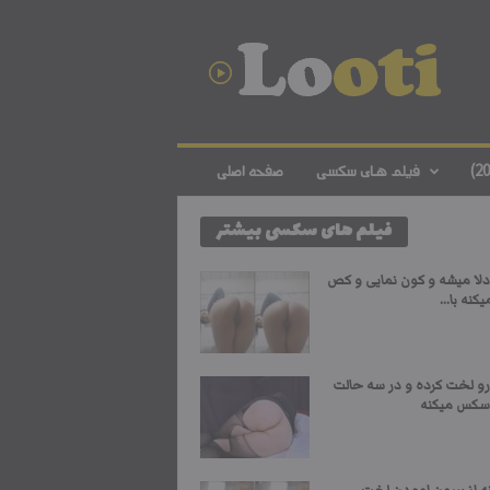
د
ا
ن
ل
و
د
ف
فیلم های سکسی
صفحه اصلی
ی
ل
فیلم های سکسی بیشتر
م
س
ک
دلا میشه و کون نمایی و کص
س
کنه با...
ی
ا
ی
رو لخت کرده و در سه حالت
ر
سکس میکنه
ا
ن
ی