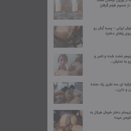
ه از بیرون اومدن لخت
 از حموم فیلم گرفتن
ش ایرانی – پسره آبش رو
روی پاهای دختره
ینیجر لخت شده و کص و
 به نمایش...
کیه ای سه نفری یک جنده
ن و دارن...
یسام دختر خوش هیکل به
 کوص میده