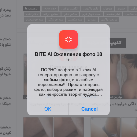
ضایی
حشری
چوچوله
بازی با کوس
انگشت تو کس
IRAN SEX
برچسب ها
پسره او
پ سکسی
فیلم سکسی
سینه خوش فرم
سکس خفن
سکس ایرانی
دختر لخت
بعد در 
ور رفتن با کس
ممه ناز
ممه سکسی
ممه خوشگل
ممه خوش فرم
دختر ح
کلیپ های مرتبط
کلیپ های سکسی بیشتر
تتلو با 
زنش کو
میره از
بهترین فیلم های سکسی
بهترین فیلم های سکسی
دختر م
میکنه ب
داگی خوابونده و داره میکنه
دختره تا ته برا پسره داره میخوره
ش
مخفیان
کردن دو