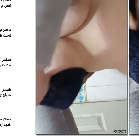
دختر ل
کص و ک
دختر تی
لخت شد
سکس گر
با ۳ نفر سکس داره
شیمل ای
حرفهای
دختر ح
خودارضا