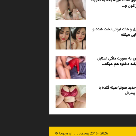
اول ساک میزنه بعد به صورت
 کون و...
پل و هات ایرانی لخت شده و
یی میکنه
رو به صورت داگی استایل
کنه دختره هم میگه...
ید سونیا سینه گنده با
پسرش
© Copyright looti.org 2016 - 2026