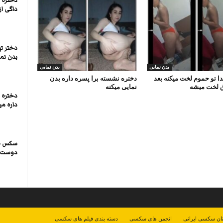
دختره 
داگی از
دختر ت
بدن نما
بدن نمایی
بدن نمایی
دا تو حموم لخت میکنه بعد
دختره نشسته برا پسره داره بدن
ق لخت میشه
نمایی میکنه
دختره 
داره می
سکس جد
دوست 
ان سکسی ایرانی
انجمن های سکسی
دسته بندی فیلم های سکسی