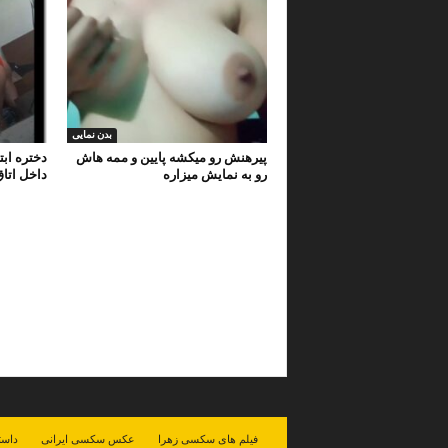
بدن نمایی
پیرهنش رو میکشه پایین و ممه هاش
دختره ابت
رو به نمایش میزاره
داخل اتا
فیلم های سکسی زهرا
عکس سکسی ایرانی
داست