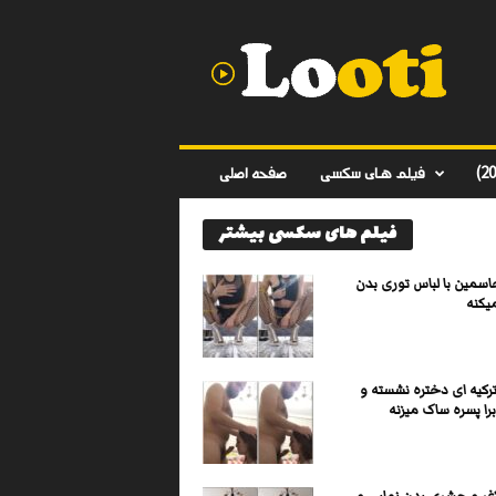
د
ا
ن
ل
و
د
ف
فیلم های سکسی
صفحه اصلی
ی
ل
فیلم های سکسی بیشتر
م
س
ک
سمین با لباس توری بدن
س
یکنه
ی
ا
ی
کیه ای دختره نشسته و
ر
ا پسره ساک میزنه
ا
ن
ی