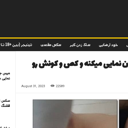
خود ارضایی
ساک زدن کیر
سکس مقعدی
تینیجر (بین +18 تا 20)
 نمایی میکنه و کص و کونش رو
میس جا
نمایی م
August 31, 2023
22589
سکس تر
قشنگ بر