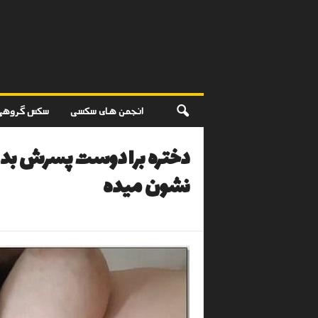
انجمن های سکسی
سکس گروهی
دختره برا دوست پسرش بدن
نشون میده