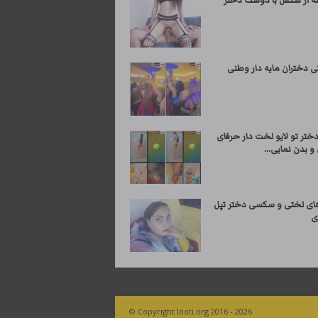
رتی دختران مایه دار وطنی
دختر تو لایو لخت دار حرفای
 بدن نمایی...
ی لختی و سکسی دختر تپل
ی
© Copyright looti.org 2016 - 2026