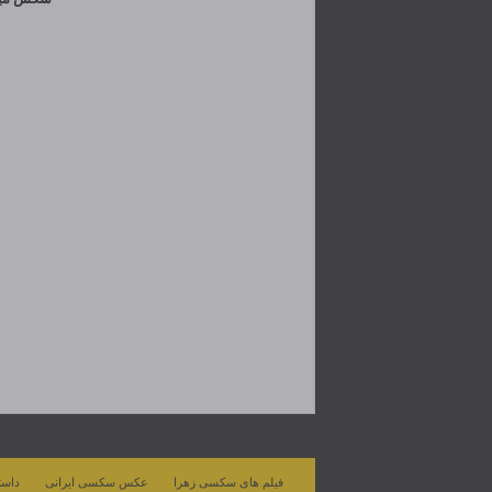
فیلم های سکسی زهرا
عکس سکسی ایرانی
داست