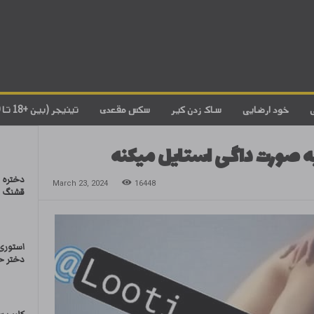
خود ارضایی
ساک زدن کیر
سکس مقعدی
تینیجر (بین +18 تا 20)
 به صورت داگی استایل میکنه
دختره 
March 23, 2024
16448
قشنگ س
استوری 
دختر 