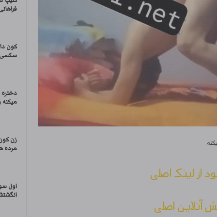
کلیپ س
فراهان
کون داد
سکسی
دختره 
میکنه 
زن کون
کنه
مرده ه
ود از لینک اصلی
اول سور
انگشتش 
 آنلاین اصلی