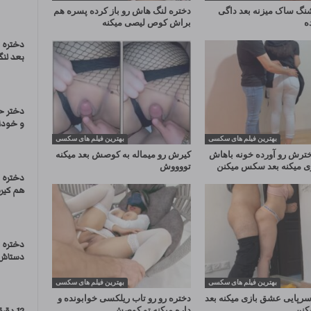
نگ ساک میزنه بعد داگی
دختره لنگ هاش رو باز کرده پسره هم
ه
براش کوص لیصی میکنه
دختره 
بعد لن
دختر ح
و خودا
بهترین فیلم های سکسی
بهترین فیلم های سکسی
رش رو آورده خونه باهاش
کیرش رو میماله به کوصش بعد میکنه
 میکنه بعد سکس میکنن
تووووش
دختره 
هم کیرش
دختره د
دستاش ب
بهترین فیلم های سکسی
بهترین فیلم های سکسی
 سرپایی عشق بازی میکنه بعد
دختره رو رو تاب ریلکسی خوابونده و
کنن
داره میکنه تو کوصش