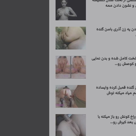
کسی از لخت شدن گلشیفته
ی و نشون دادن ممه
ن یه زن آذری باسن گنده
لخت کامل شده و بدن نمایی
و کوصش رو...
 گنده قمبل کرده وایساده
م میاد میکنه توش
اخ کونش رو باز میکنه با
بعد کیرش رو...