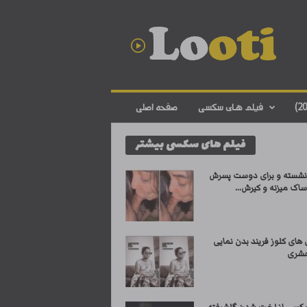
د
ا
ن
ل
و
د
ف
فیلم های سکسی
صفحه اصلی
ی
ل
فیلم های سکسی بیشتر
م
س
ک
نشسته و برای دوست پسرش
س
اک میزنه و کیرش...
ی
ا
ی
های کلوز فریند بدن نمایی
ر
حشری
ا
ن
ی