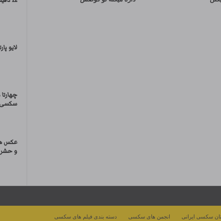
12 دقیقه از سکس با دوست دختر
لایو پا
چهارتا 
سکسی و
عکس ها
و حشر
ان سکسی ایرانی
انجمن های سکسی
دسته بندی فیلم های سکسی