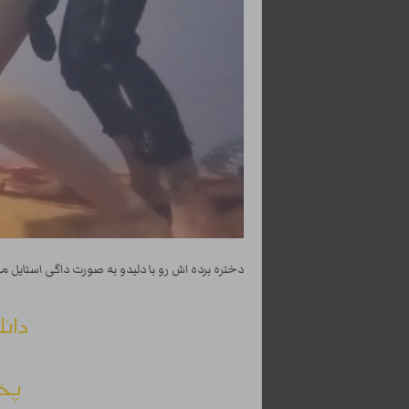
دختره برده اش رو با دلیدو به صورت داگی استایل می
دانل
پخش