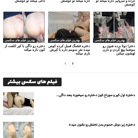
کرده و سرپایی داره میکنه تو
داره میکنه تو کوصش
داگی میکنه تو کوصش
کوصش
بهترین فیلم های سکسی
بهترین فیلم های سکسی
بهترین فیلم های سکسی
دخترا دوتا برده شون رو
دختره قشنگ قمبل کرده کوص
دختره رو داگی با کیر کلفت از
موشما پیچ کردن و دارن
میده نفر سومم داره با کیرش
کون داره میکنه
لهشون میکنن
بازی میکنه
فیلم های سکسی بیشتر
دختره اول کیر و سوراخ کون دختره رو میخوره بعد داگی...
دختره زیر دوش حموم بدن لختش رو نشون میده