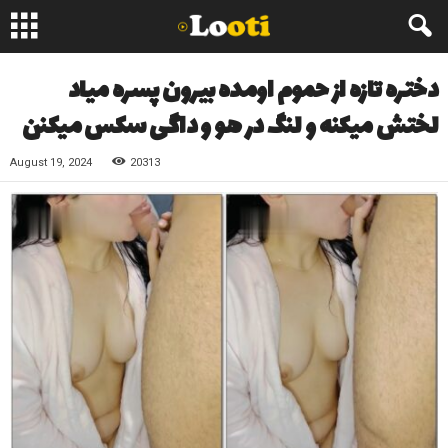
دختره تازه از حموم اومده بیرون پسره میاد
لختش میکنه و لنگ در هو و داگی سکس میکنن
August 19, 2024
20313