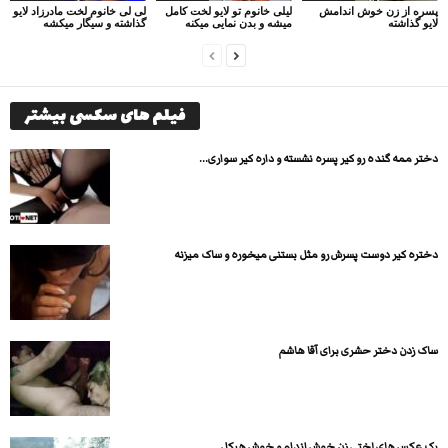
پسره از زن خوش اندامش
لیلی خانوم تو لایو لخت کامل
لی لی خانوم لخت مادرزاد لایو
لایو گذاشته
میشه و بدن نمایی میکنه
گذاشته و سیگار میکشه
فیلم های سکسی بیشتر
دختر ممه گنده رو کیر پسره نشسته و داره کیر سواری...
دختره کیر دوست پسرش رو مثل بستنی میخوره و ساک میزنه
ساک زدن دختر حشری برای آقا هاشم
پک عکس های لختی زن خوش اندام و خوش هیکل