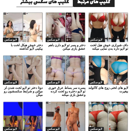
کلیپ های مرتبط
کلیپ های سکسی بیشتر
لایو سکس
لایو سکس
لایو سکس
داف شیرازی خوش هیل لخت
دختر و پسر تو لایو دارن باهم
دختر خوش هیکل لخت با
تو لایو داره بدن نمایی میکنه
عشق بازی میکنن
بیکینی لایو گذاشته
لایو سکس
لایو سکس
لایو سکس
لایو های لختی زوج های کاکولند
پسره سر بساط عرق خوری
دوتا دختر تو لایو لخت شدن لز
بیغیرت
تو لایو دختره رو لخت کرده
میکنن و شرایط سکسشون رو
وعشق بازی میکنه
میگن
لایو سکس
لایو سکس
لایو سکس