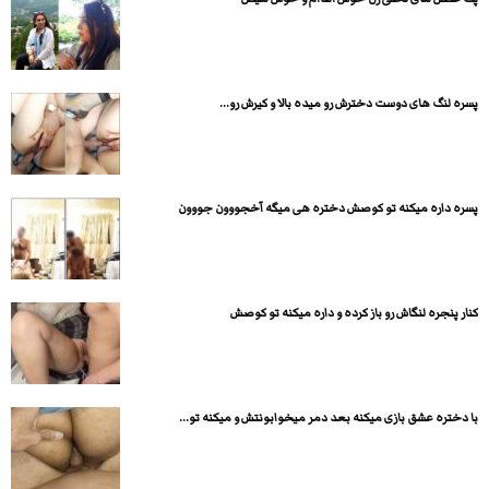
پسره لنگ های دوست دخترش رو میده بالا و کیرش رو...
پسره داره میکنه تو کوصش دختره هی میگه آخجووون جووون
کنار پنجره لنگاش رو باز کرده و داره میکنه تو کوصش
با دختره عشق بازی میکنه بعد دمر میخوابونتش و میکنه تو...