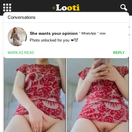
دختره تو لایو اینستاگرام لخت میشه و کص و
کونش رو نشون میده
July 5, 2023
30624