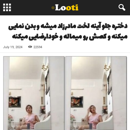
دختره جلو آینه لخت مادرزاد میشه و بدن نمایی
میکنه و کصش رو میماله و خودارضایی میکنه
July 19, 2024
22594