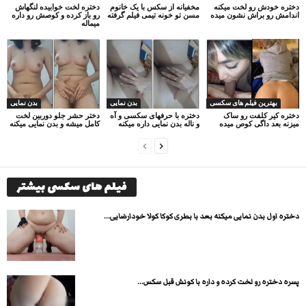
دختره خودش رو لخت میکنه
مخفیانه از سکس با یک خانوم
دختره لخت خوابیده لنگهاش
اندامش رو براش نشون میده
مسن تو خونه تیمی فیلم گرفته
رو باز کرده و کوصش رو داره
میماله
بهترین فیلم های سکسی
بدن نمایی
بدن نمایی
دختره کیر کلفت رو ساک
دختره با حرفهای سکسی و آه
دختر حشر جلو دوربین لخت
میزنه بعد داگی کوص میده
و ناله بدن نمایی داره میکنه
کامل میشه و بدن نمایی میکنه
فیلم های سکسی بیشتر
دختره اول بدن نمایی میکنه بعد با بطری کوکا کولا خودارضایی...
پسره دختره رو لخت کرده و داره با کونش قبل سکس...