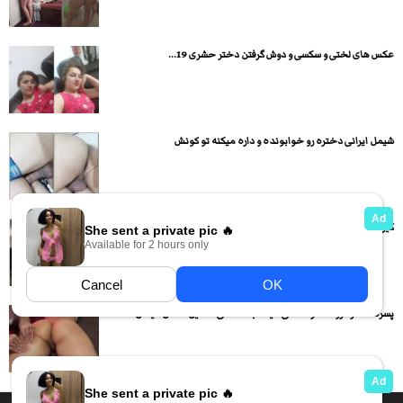
عکس های لختی و سکسی و دوش گرفتن دختر حشری 19...
شیمل ایرانی دختره رو خوابونده و داره میکنه تو کونش
کیر کلفت پسره رو داره میخوره و ساک میزنه
پسره دختره رو ماساژ سکسی میده بعد داگی استایل سکس میکنن