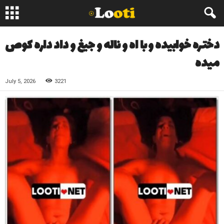
دختره خوابیده و با اه و ناله و جیغ و داد داره کوص
میده
July 5, 2026
3221