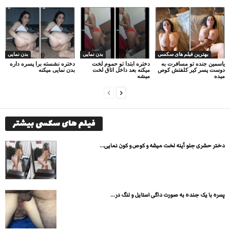
بهترین فیلم های سکسی
بدن نمایی
بدن نمایی
یاسمین جنده تو مسافرت به
دختره ابتدا تو حموم لخت
دختره نشسته برا پسره داره
دوست پسر کیر کلفتش کوص
میکنه بعد داخل اتاق لخت
بدن نمایی میکنه
میده
میشه
فیلم های سکسی بیشتر
دختر حشری جلو آینه لخت میشه و کوص و کون نمایی...
پسره با یک جنده به صورت داگی استایل و لنگ در...