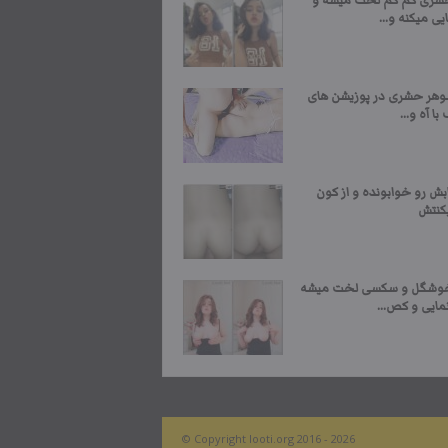
شری کم کم لخت میشه و
یی میکنه و...
وهر حشری در پوزیشن های
ا آه و...
بش رو خوابونده و از کون
یکنتش
خوشگل و سکسی لخت میشه
مایی و کص...
© Copyright looti.org 2016 - 2026