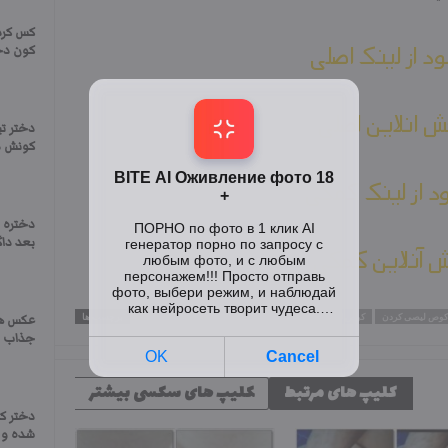
کس کرد
ود از لینک اصلی
کون دخت
 انلاین اصلی
دختر تی
کونش د
ود از لینک کمکی
دختره 
بعد دا
 آنلاین کمکی
کوص لیصی کردن
کوص لیصی
کلیپ های کوص لیصی
فیلم کوص لیصی
برچسب ها
عکس ها
جذاب ای
کلیپ های مرتبط
کلیپ های سکسی بیشتر
دختر کو
شده و د