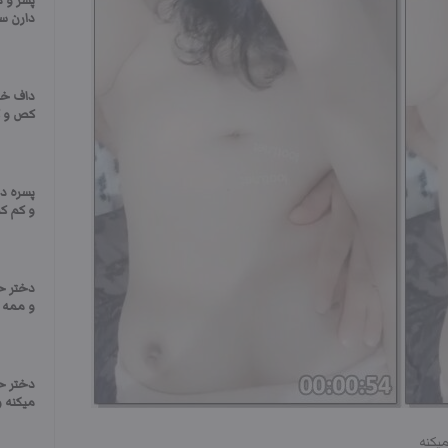
پسر و د
دارن س
داف خو
کص و ک
پسره د
و کم کم
دختر ح
و ممه ن
دختر ح
میکنه 
یکنه