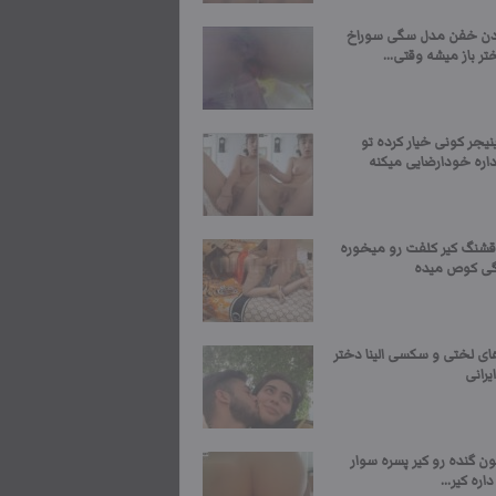
ن خفن مدل سگی سوراخ
ر باز میشه وقتی...
نیجر کونی خیار کرده تو
اره خودارضایی میکنه
قشنگ کیر کلفت رو میخوره
گی کوص میده
ی لختی و سکسی الینا دختر
رانی
ن گنده رو کیر پسره سوار
اره کیر...