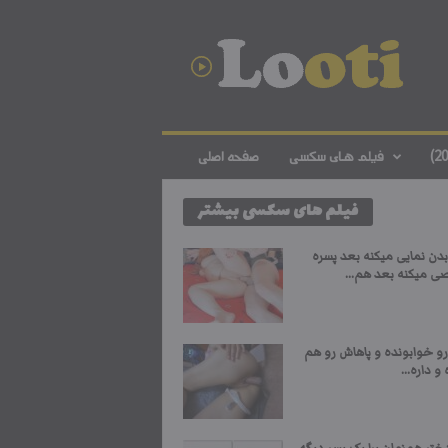
د
ا
ن
ل
و
د
ف
فیلم های سکسی
صفحه اصلی
ی
ل
فیلم های سکسی بیشتر
م
س
ک
دن نمایی میکنه بعد پسره
س
ی میکنه بعد هم...
ی
ا
ی
رو خوابونده و پاهاش رو هم
ر
 و داره...
ا
ن
ی