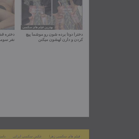
بهترین فیلم های سکسی
دخترا دوتا برده شون رو موشما پیچ
دختره قش
کردن و دارن لهشون میکنن
نفر سومم
فیلم های سکسی زهرا
عکس سکسی ایرانی
داست