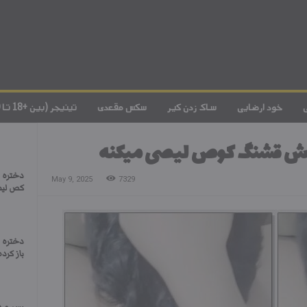
خود ارضایی
ساک زدن کیر
سکس مقعدی
تینیجر (بین +18 تا 20)
براش قشنگ کوص لیصی میکنه
دختره ب
May 9, 2025
7329
کص لیص
دختره 
باز کرده