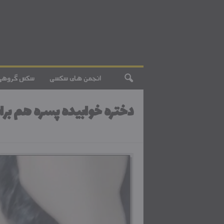
انجمن های سکسی
سکس گروهی
دختره خوابیده پسره هم 