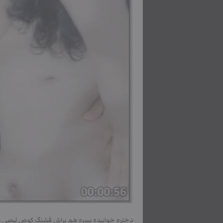
دختره خوابیده پسره هم براش قشنگ کوص لیصی م