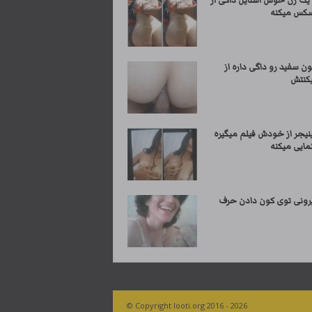
 یک زن خوش استایل داگی از
کس میکنه
ن سفید رو داگی داره از
کنتش
نیجر از خودش فیلم میگیره
مایی میکنه
یرونی توی کون دادن حرف
© Copyright looti.org 2016 - 2026