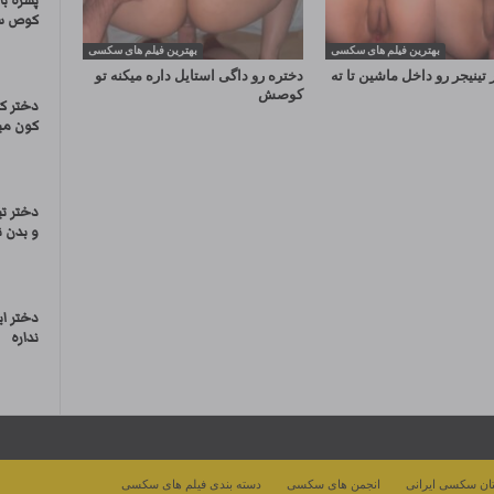
پسره با
کوص س
بهترین فیلم های سکسی
بهترین فیلم های سکسی
تینیجر رو داخل ماشین تا ته
دختره رو داگی استایل داره میکنه تو
کوصش
دختر کو
کون می
دختر تی
و بدن ن
دختر ا
نداره
ان سکسی ایرانی
انجمن های سکسی
دسته بندی فیلم های سکسی