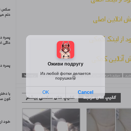
سکس از
دلم میخ
 انلاین اصلی
ود از لینک کمکی
پسره د
داگی اس
 آنلاین کمکی
پسره دخ
حشری
سواری با حرفهای حشری کننده
سکس زن و شوهر
سکس ایارنی
برچسب ها
با دختر
کلیپ های مرتبط
کلیپ های سکسی بیشتر
کون سک
خود ار