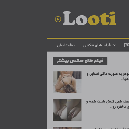
د
ا
ن
ل
و
د
ف
فیلم های سکسی
صفحه اصلی
ی
ل
فیلم های سکسی بیشتر
م
س
ک
وهر به صورت داگی استایل و
س
وا...
ی
ا
ی
صف شبی کیرش راست شده و
ر
 دختره رو...
ا
ن
ی