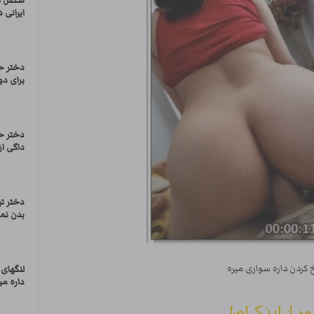
سکس کا
ایرانی
دختر ح
برای د
دختر ح
داگی از
دختر ت
بدن نما
کردن داره سواری میره
لنگهای 
داره میک
ود از لینک اصلی