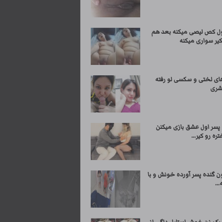
ول کص لیصی میکنه بعد هم
کیر سواری میکنه
ی لختی و سکسی لو رفته
شری
 پسر اول عشق بازی میکنن
ره رو کیر...
ن گنده پسر آورده خونش و با
...