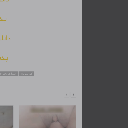
پخش
دانل
پخش
کیر سواری
سواری دختر 