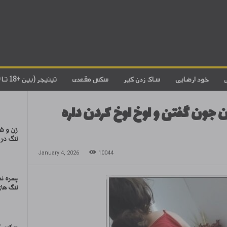
خود ارضایی
ساک زدن کیر
سکس مقعدی
تینیجر (بین +18 تا 20)
 جون گفتن و اوخ اوخ کردن داره
زن و ش
لنگ در ه
January 4, 2026
10044
پسره ن
لنگ های