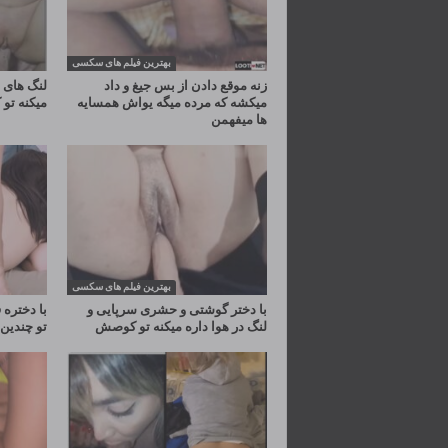
بهترین فیلم های سکسی
زنه موقع دادن از بس جیغ و داد
لنگ های د
میکشه که مرده میگه یواش همسایه
میکنه ت
ها میفهمن
بهترین فیلم های سکسی
با دختر گوشتی و حشری سرپایی و
با دختره
لنگ در هوا داره میکنه تو کوصش
تو چندین