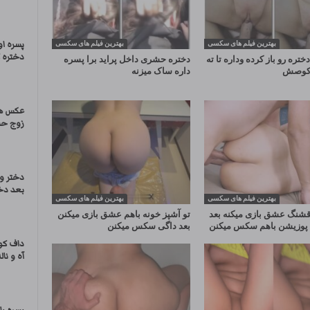
پسره ا
بهترین فیلم های سکسی
بهترین فیلم های سکسی
دختره 
ختره رو باز کرده وداره تا ته
دختره حشری داخل پراید برا پسره
و کوصش
داره ساک میزنه
عکس ها
زوج ح
دختر و
بعد دخت
بهترین فیلم های سکسی
بهترین فیلم های سکسی
 قشنگ عشق بازی میکنه بعد
تو آشپز خونه باهم عشق بازی میکنن
 پوزیشن باهم سکس میکنن
بعد داگی سکس میکنن
داف کو
آه و ناله