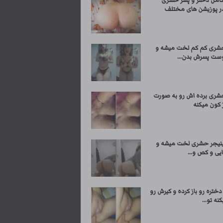
مل دختر و پسر حشری
 در پوزیشن های مختلف
شری کم کم لخت میشه و
وست پسرش بدن...
شری برده اش رو به صورت
 کون میکنه
ینیجر حشری لخت میشه و
یی و کص و...
دختره رو باز کرده و کیرش رو
نه تو...