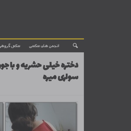
انجمن های سکسی
سکس گروهی
دختره خیلی حشریه و با جون
سواری میره