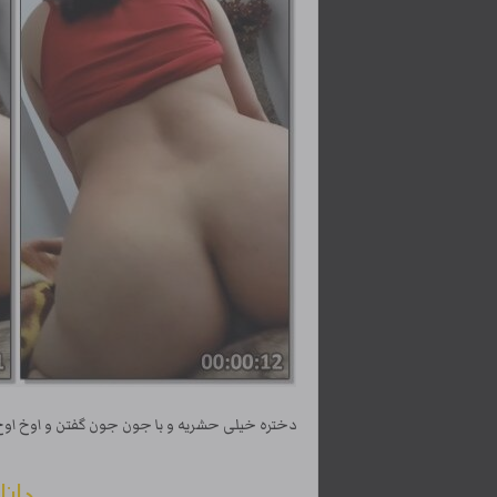
دختره خیلی حشریه و با جون جون گفتن و اوخ اوخ 
دانل