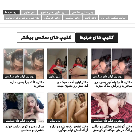
بدن نمایی سکسی
بدن نمایی دختر حشری
بدن نمایی
برچسب ها
سایت سکسی ایرانی
دختر لخت
دختر سکسی
دختر خوشگل
بدن نمایی و کص و کون نمایی
کلیپ های مرتبط
کلیپ های سکسی بیشتر
بهترین فیلم های سکسی
بدن نمایی
بهترین فیلم های سکسی
دختره تا میتونه کیر پسره رو
دختر تینیج لخت میکنه و
دختره تا ته برا پسره داره
میخوره و براش ساک میزنه
اندامش رو نشون میده
میخوره
بهترین فیلم های سکسی
بدن نمایی
بهترین فیلم های سکسی
دختر گوشتی و هیکلی رو داگی
دختر تینیجر لخت شده و داره
ساک زدن و کوص دادن خوتم
و لنگ در هوا میکنه تو کوصش
از اندامش فیلم میگیره
حشری و سکسی