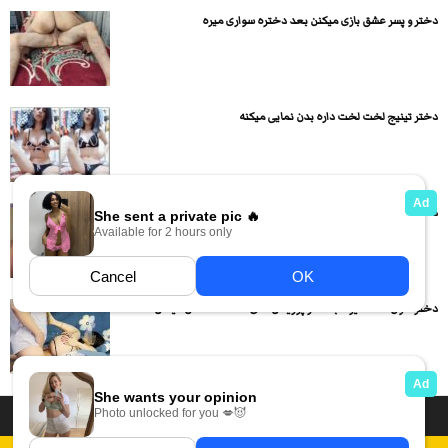
دختر و پسر عشق بازی میکنن بعد دختره سواری میره
دختر تینیج لخت لخت داره بدن نمایی میکنه
دختره تو لایو ممه هاش رو نشون میده و کونش رو...
دختره اول ساک میزنه بعد در پوزیشن های مختلف سکس میکنن...