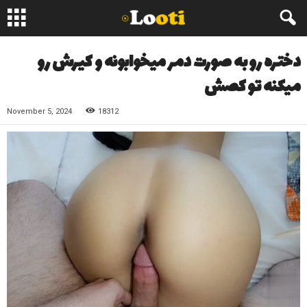
دختره رو به صورت دمر میخوابونه و کیرش رو
میکنه تو کصش
November 5, 2024
18312