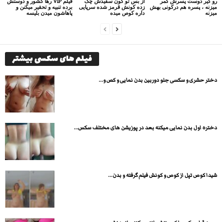
رو کیر دوست پسرش کمر
از بس تو کون سفیدش چک
فیلم VIP رها کشور و دوستش
میزنه ، پسره هم درکونی بهش
زده کونش قرمز شده سرپایی
برده تنبیه و تحقیر میکنن و
میزنه
داره کوص میده
پاهاشون میدن بلیسه
فیلم های سکسی بیشتر
دختر حشری و سکسی جلو دوربین بدن نمایی و کص و...
دختره اول بدن نمایی میکنه بعد در پوزیشن های مختلف سکس...
شیدا کوص تپل از کوص و کونش فیلم گرفته و بدن...