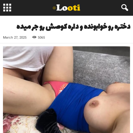
دختره رو خوابونده و داره کوصش رو جر میده
March 27, 2025
5065