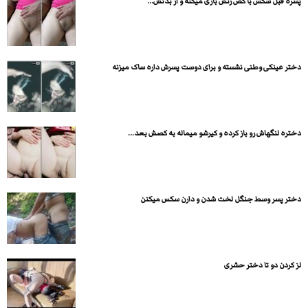
پسره قبل سکس با کص زنش بازی میکنه و از بدنش...
دختر عینکی وطنی نشسته و برای دوست پسرش داره ساک میزنه
دختره لنگهاش رو باز کرده و کیرشو میماله به کصش بعد...
دختر پسر وسط جنگل لخت شدن و دارن سکس میکنن
لز کردن دو تا دختر حشری