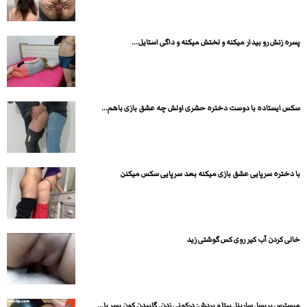
پسره زنش رو بیدار میکنه و لختش میکنه و داگی استایل...
سکس ایستاده با دوست دختره حشری اولش چه عشق بازی باهم...
با دختره سرپایی عشق بازی میکنه بعد سرپایی سکس میکنن
خالی کردن آب کیر روی کس گوشتی زید
میسترس پریسا, سارینا, بیتا و بردش: درکونی زدن, گاییدن کون پسر با...