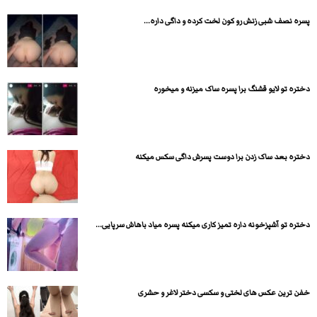
پسره نصف شبی زنش رو کون لخت کرده و داگی داره...
دختره تو لایو قشنگ برا پسره ساک میزنه و میخوره
دختره بعد ساک زدن برا دوست پسرش داگی سکس میکنه
دختره تو آشپزخونه داره تمیز کاری میکنه پسره میاد باهاش سرپایی...
خفن ترین عکس های لختی و سکسی دختر لاغر و حشری