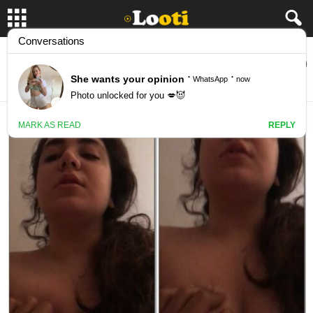
دختره رو کیر پسره سوار شده و رفته تو حس
November 16, 2025
24543