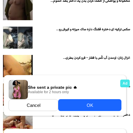
مخفیانه و یواشکی از خشک کردن بدن یک دختر بعد حموم...
سکس ترکیه ای دختره قشنگ داره ساک میزنه و کیرش رو...
انزال زنان: اومدن آب کُس با فشار – فرو کردن بطری...
سکس تریسام ایرانی اول برا هردو پسر نوبتی ساک میزنه بعد...
دختره میشینه ساک میزنه بعد تو چند پوزیشن از کون سکس...