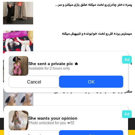
پسره دختر چادری رو لخت میکنه عشق بازی میکنن و سر...
میسترس برده اش رو لخت خوابونده و تنبیهش میکنه
پسره کیرش رو از کوص دختره در میاره و از کوصش...
سکس ترکیه ای دختر خوش اندام ترک لخت داره بدن نمایی...