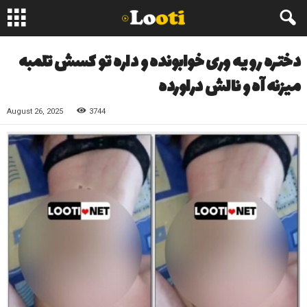
دختره رو یه وری خوابونده و داره تو کسش تلمبه
میزنه آه و نالش دراورده
August 26, 2025
3744