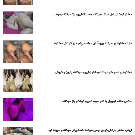
دختر گوشتی اول ساک میزنه بعد لنگاش رو باز میکنه پسره...
داره دختره رو میکنه یهو آبش میاد میپاچه رو کونش دختره...
دختره رو دمر خوابونده و شلوارش رو میکشه پایین و کیرش...
سکس خانم توپول با نفر سوم کس و کونشو باز میکنه...
ارباب ساغر، بردش کوس لیسی میکنه ،تحقیرش میکنه و میزنه تو...