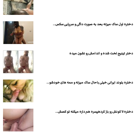
دختره اول ساک میزنه بعد به صورت داگی و سرپایی سکس...
دختر تینیج لخت شده و اندامش رو نشون میده
دختره بلوند ایرانی خیلی باحال ساک میزنه و ممه های خودشو...
دختره لا کونش رو باز کردهپسره هم داره میکنه تو کصش...