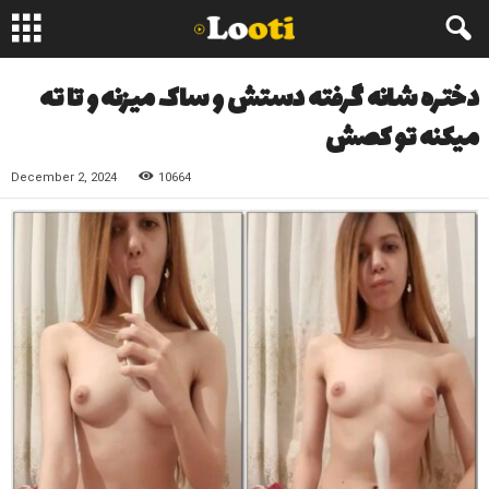
دختره شانه گرفته دستش و ساک میزنه و تا ته
میکنه تو کصش
December 2, 2024
10664