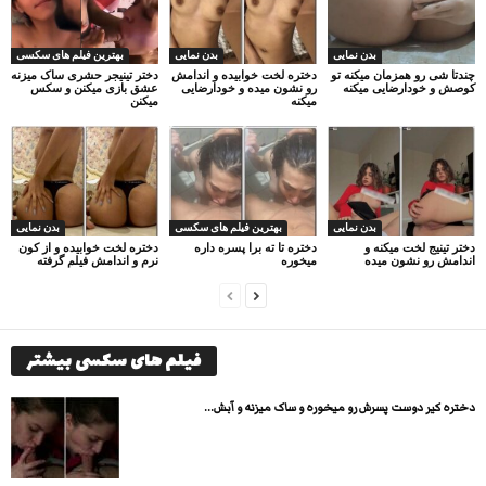
بدن نمایی
بدن نمایی
بهترین فیلم های سکسی
چندتا شی رو همزمان میکنه تو
دختره لخت خوابیده و اندامش
دختر تینیجر حشری ساک میزنه
کوصش و خودارضایی میکنه
رو نشون میده و خودارضایی
عشق بازی میکنن و سکس
میکنه
میکنن
بدن نمایی
بهترین فیلم های سکسی
بدن نمایی
دختر تینیج لخت میکنه و
دختره تا ته برا پسره داره
دختره لخت خوابیده و از کون
اندامش رو نشون میده
میخوره
نرم و اندامش فیلم گرفته
فیلم های سکسی بیشتر
دختره کیر دوست پسرش رو میخوره و ساک میزنه و آبش...