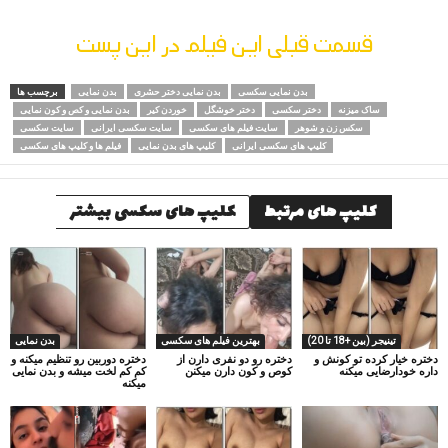
قسمت قبلی این فیلم در این پست
بدن نمایی سکسی
بدن نمایی دختر حشری
بدن نمایی
برچسب ها
ساک میزنه
دختر سکسی
دختر خوشگل
خوردن کیر
بدن نمایی و کص و کون نمایی
سکس زن و شوهر
سایت فیلم های سکسی
سایت سکسی ایرانی
سایت سکسی
کلیپ های سکسی ایرانی
کلیپ های بدن نمایی
فیلم ها و کلیپ های سکسی
کلیپ های مرتبط
کلیپ های سکسی بیشتر
تینیجر (بین +18 تا 20)
بهترین فیلم های سکسی
بدن نمایی
دختره خیار کرده تو کونش و
دختره رو دو نفری دارن از
دختره دوربین رو تنظیم میکنه و
داره خودارضایی میکنه
کوص و کون دارن میکنن
کم کم لخت میشه و بدن نمایی
میکنه