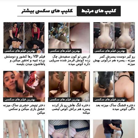
کلیپ های مرتبط
کلیپ های سکسی بیشتر
بهترین فیلم های سکسی
بهترین فیلم های سکسی
بهترین فیلم های سکسی
رو کیر دوست پسرش کمر
از بس تو کون سفیدش چک
فیلم VIP رها کشور و دوستش
میزنه ، پسره هم درکونی بهش
زده کونش قرمز شده سرپایی
برده تنبیه و تحقیر میکنن و
میزنه
داره کوص میده
پاهاشون میدن بلیسه
بهترین فیلم های سکسی
بهترین فیلم های سکسی
بهترین فیلم های سکسی
دختره قشنگ ساک میزنه بعد
دختره لنگ هاش رو باز کرده
دختر تینیجر حشری ساک میزنه
داگی کوص میده
پسره هم براش کوص لیصی
عشق بازی میکنن و سکس
میکنه
میکنن