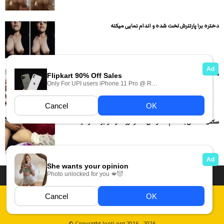
دختره برا پارتنرش لخت شده و اندام نمایی میکنه
دختره دلا شده و پسره داره کص لیصی میکنه دختره چه...
سکس داستانی با معلم خصوصی دختره رو دمر خوابونده و میکنه...
داستان سکسی ایرانی
انجمن های سکسی
دسته بندی فیلم های سکسی
Report Abuse
قوانین
فیلم های سکسی زهرا
عکس سکسی ایرانی
© Copyright looti.org 2016 - 2026