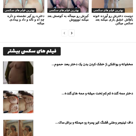
بهترین فیلم های سکسی
بهترین فیلم های سکسی
بهترین فیلم های سکسی
دوست دخترش رو آورده خونه
کیرش رو میماله به کوصش بعد
دختره رو کیر نشسته و داره
باهاش عشق بازی میکنه بعد
میکنه تووووش
چه اه و ناله و داد و بیدادی
سکس میکنن
میکنه
فیلم های سکسی بیشتر
مخفیانه و یواشکی از خشک کردن بدن یک دختر بعد حموم...
دختر ممه گنده کم کم لخت میشه و ممه های گنده...
داف تینیجر وطنی قشنگ کیر پسره رو میمکه و براش ساک...