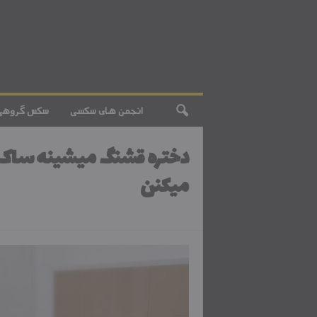
انجمن های سکسی
سکس گروهی
دختره قشنگ میشینه ساک 
میکنن