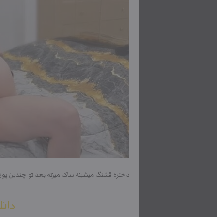
دختره قشنگ میشینه ساک میزنه بعد تو چندین پ
دانل