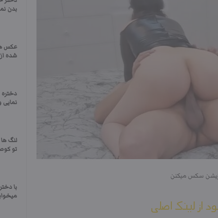
دختر خ
بدن نما
عکس ه
شده از
دختره ت
نمایی و
لنگ ها 
تو کو
وزیشن سکس میکنن
با دختر
میخوابو
ود از لینک اصلی