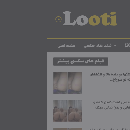
د
ا
ن
ل
و
د
ف
فیلم های سکسی
صفحه اصلی
ی
ل
فیلم های سکسی بیشتر
م
س
ک
نگها رو داده بالا و انگشتش
س
ه تو سوراخ...
ی
ا
ی
لماسی لخت کامل شده و
ر
ایی و بدن نمایی میکنه
ا
ن
ی