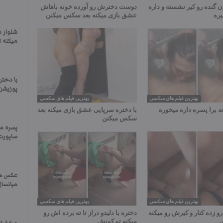
 گنده رو کیر نشسته و داره
دوست دخترش رو آورده خونه باهاش
ره
عشق بازی میکنه بعد سکس میکنن
شلوار د
میکنه ت
با دخت
پوزیشن
بهترین فیلم های سکسی
بهترین فیلم های سکسی
ته برا پسره داره میخوره
با دختره سرپایی عشق بازی میکنه بعد
سکس میکنن
پسره مخ
ساپورت 
عکس ها
میانسال
بهترین فیلم های سکسی
بهترین فیلم های سکسی
 زده کنار و کیرش رو میکنه
دختره با دلیدو دراز تا ته برده اش رو
ش
میکنه تو کونش