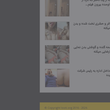
 از یک دختر که تازه از
مده بیرون فیلم...
اغر و حشری لخت شده و بدن
یکنه
مه گنده و گوشتی بدن نمایی
رضایی میکنه
داخل اداره به رئیس شرکت
ده
© Copyright looti.org 2016 - 2026