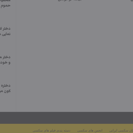
مخفیانه
حموم او
دختر ل
نمایی م
دختر م
و خودا
دختره 
کون می
ان سکسی ایرانی
انجمن های سکسی
دسته بندی فیلم های سکسی