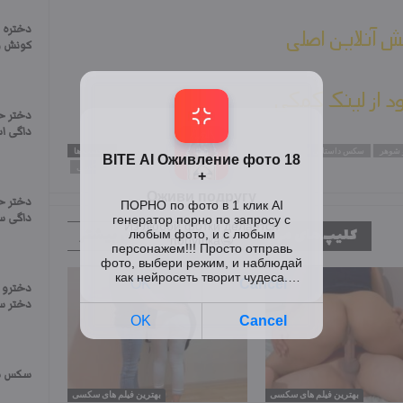
دختره ش
 آنلاین اصلی
کونش و
ود از لینک کمکی
دختر ح
داگی اس
 شوهر
سکس داستانی ایرانی
سایت فیلم های سکسی
سایت سکسی
برچسب ها
کلیپ های خفن سکسی
دختر ح
داگی س
کلیپ های مرتبط
کلیپ های سکسی بیشتر
دخترو 
دختر سا
سکس سر
بهترین فیلم های سکسی
بهترین فیلم های سکسی