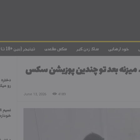
خود ارضایی
ساک زدن کیر
سکس مقعدی
تینیجر (بین +18 تا 20)
میزنه بعد تو چندین پوزیشن سکس
دختره ل
رو میکن
June 13, 2026
4189
نسیم ا
خودارض