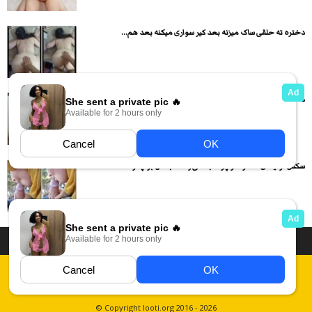
دختره ته حلقی ساک میزنه بعد کیر سواری میکنه بعد هم...
دختر گوشتی کم کم لخت کامل میشه و بدن نمایی میکنه
سکس ترکیه ای دختره تو پارک جنگلی وسط جنگل برا پسره...
داستان سکسی ایرانی
انجمن های سکسی
دسته بندی فیلم های سکسی
Report Abuse
قوانین
فیلم های سکسی زهرا
عکس سکسی ایرانی
© Copyright looti.org 2016 - 2026