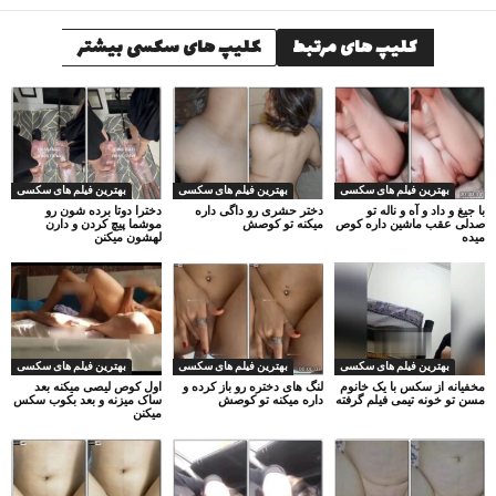
کلیپ های مرتبط
کلیپ های سکسی بیشتر
بهترین فیلم های سکسی
بهترین فیلم های سکسی
بهترین فیلم های سکسی
با جیغ و داد و آه و ناله تو
دختر حشری رو داگی داره
دخترا دوتا برده شون رو
صدلی عقب ماشین داره کوص
میکنه تو کوصش
موشما پیچ کردن و دارن
میده
لهشون میکنن
بهترین فیلم های سکسی
بهترین فیلم های سکسی
بهترین فیلم های سکسی
مخفیانه از سکس با یک خانوم
لنگ های دختره رو باز کرده و
اول کوص لیصی میکنه بعد
مسن تو خونه تیمی فیلم گرفته
داره میکنه تو کوصش
ساک میزنه و بعد بکوب سکس
میکنن