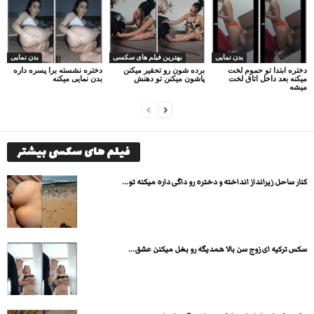
بدن نمایی
بهترین فیلم های سکسی
بدن نمایی
دختره ابتدا تو حموم لخت
برده شون رو تحقیر میکنن
دختره نشسته برا پسره داره
میکنه بعد داخل اتاق لخت
پاشون میکنن تو دهنش
بدن نمایی میکنه
میشه
فیلم های سکسی بیشتر
کنار ساحل زیرانداز انداخته و دختره رو داگی داره میکنه تو...
سکس ترکیه ای زوج سن بالا همدیگه رو بغل میکنن عشق...