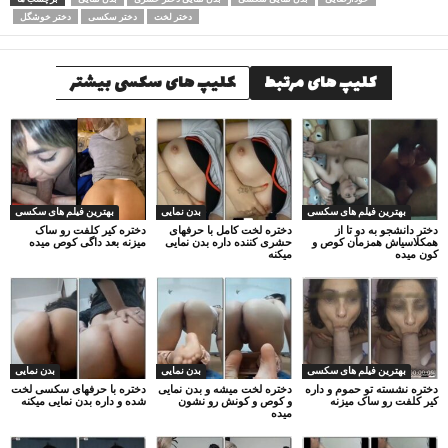
دختر لخت
دختر سکسی
دختر خوشگل
کلیپ های مرتبط
کلیپ های سکسی بیشتر
بهترین فیلم های سکسی
بدن نمایی
بهترین فیلم های سکسی
دختر دانشجو به دو تا از
دختره لخت کامل با حرفهای
دختره کیر کلفت رو ساک
همکلاسیاش همزمان کوص و
حشری کننده داره بدن نمایی
میزنه بعد داگی کوص میده
کون میده
میکنه
بهترین فیلم های سکسی
بدن نمایی
بدن نمایی
دختره نشسته تو حموم و داره
دختره لخت میشه و بدن نمایی
دختره با حرفهای سکسی لخت
کیر کلفت رو ساک میزنه
و کوص و کونش رو نشون
شده و داره بدن نمایی میکنه
میده