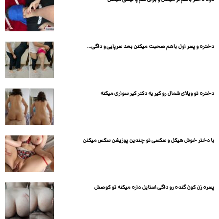
دختره و پسر اول باهم صحبت میکنن بعد سرپایی و داگی...
دختره تو ویلای شمال رو کیر یه دکتر کیر سواری میکنه
با دختر خوش هیکل و سکسی تو چندین پوزیشن سکس میکنن
پسره زن کون گنده رو داگی استایل داره میکنه تو کوصش