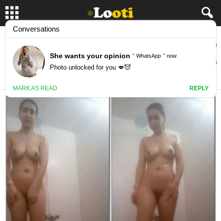
دختره لخت رفته حموم و از دوش گرفتن خودش
فیلم گرفته
May 16, 2024
15862