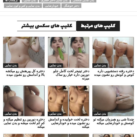
بدن نمایی سکسی
بدن نمایی دختر حشری
بدن نمایی
برچسب ها
دختر خوشگل
خودارضایی
بدن نمایی و کص و کون نمایی
کلیپ های مرتبط
کلیپ های سکسی بیشتر
بدن نمایی
بدن نمایی
بدن نمایی
دختره رفته دستشویی داره
دختر تینیجر لخت کامل جلو
دختره کل پیرهنش رو میکشه
کوص و کونش رو نشون میده
دوربین داره خیار رو ساک
بالا و اندامش رو نشون میده
میزنه
بدن نمایی
بدن نمایی
بدن نمایی
چندتا شی رو همزمان میکنه تو
دختره لخت خوابیده و اندامش
دختره دوربین رو تنظیم میکنه و
کوصش و خودارضایی میکنه
رو نشون میده و خودارضایی
کم کم لخت میشه و بدن نمایی
میکنه
میکنه