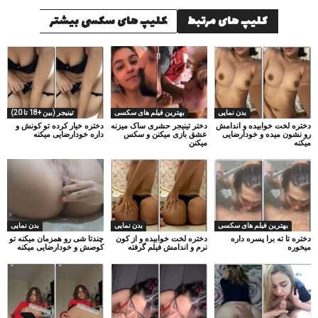
کلیپ های مرتبط
کلیپ های سکسی بیشتر
بدن نمایی
بهترین فیلم های سکسی
تینیجر (بین +18 تا 20)
دختره لخت خوابیده و اندامش
دختر تینیجر حشری ساک میزنه
دختره خیار کرده تو کونش و
رو نشون میده و خودارضایی
عشق بازی میکنن و سکس
داره خودارضایی میکنه
میکنه
میکنن
بهترین فیلم های سکسی
بدن نمایی
بدن نمایی
دختره تا ته برا پسره داره
دختره لخت خوابیده و از کون
چندتا شی رو همزمان میکنه تو
میخوره
نرم و اندامش فیلم گرفته
کوصش و خودارضایی میکنه