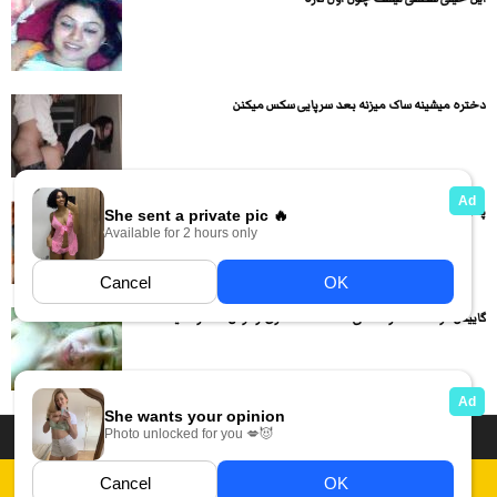
دختره میشینه ساک میزنه بعد سرپایی سکس میکنن
پسره با کیر کلفتش داگی استایل کون دختره رو جر میده
گاییدن دوست دختر سکسی ممه گنده حشری از کوس: دختره میگه...
داستان سکسی ایرانی
انجمن های سکسی
دسته بندی فیلم های سکسی