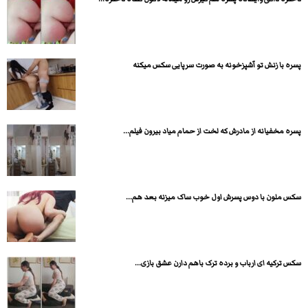
پسره با زنش تو آشپزخونه به صورت سرپایی سکس میکنه
پسره مخفیانه از مادرش که لخت از حمام میاد بیرون فیلم...
سکس ملون با دوس پسرش اول خوب ساک میزنه بعد هم...
سکس ترکیه ای ارباب و برده ترک باهم دارن عشق بازی...