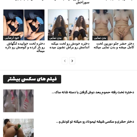
سوراخش
بدن نمایی
بدن نمایی
خود ارضایی
دختر حشر جلو دوربین لخت
دختره خودش رو لخت میکنه
دختره لخت خوابیده لنگهاش
کامل میشه و بدن نمایی میکنه
اندامش رو براش نشون میده
رو باز کرده و کوصش رو داره
میماله
فیلم های سکسی بیشتر
دختره لخت رفته حموم بعد دوش گرفتن با دسته شانه ساک...
دختر حشری و سکسی شیشه لیموناد رو میکنه تو کونش و...