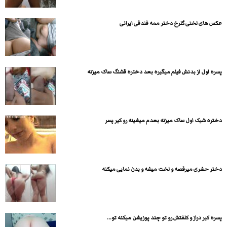
عکس های لختی گلرخ دختر ممه فندقی ایرانی
پسره اول از بدنش فیلم میگیره بعد دختره قشنگ ساک میزنه
دختره شیک اول ساک میزنه بعدم میشینه رو کیر پسر
دختر حشری میرقصه و لخت میشه و بدن نمایی میکنه
پسره کیر دراز و کلفتش رو تو چند پوزیشن میکنه تو...