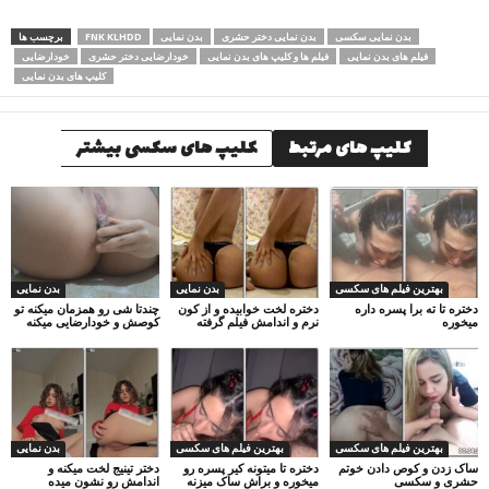
بدن نمایی سکسی
بدن نمایی دختر حشری
بدن نمایی
FNK KLHDD
برچسب ها
فیلم های بدن نمایی
فیلم ها و کلیپ های بدن نمایی
خودارضایی دختر حشری
خودارضایی
کلیپ های بدن نمایی
کلیپ های مرتبط
کلیپ های سکسی بیشتر
بهترین فیلم های سکسی
بدن نمایی
بدن نمایی
دختره تا ته برا پسره داره
دختره لخت خوابیده و از کون
چندتا شی رو همزمان میکنه تو
میخوره
نرم و اندامش فیلم گرفته
کوصش و خودارضایی میکنه
بهترین فیلم های سکسی
بهترین فیلم های سکسی
بدن نمایی
ساک زدن و کوص دادن خوتم
دختره تا میتونه کیر پسره رو
دختر تینیج لخت میکنه و
حشری و سکسی
میخوره و براش ساک میزنه
اندامش رو نشون میده