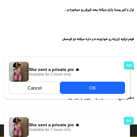
اول با کیر پسره بازی میکنه بعد کیرش رو میخوره و...
فیلم ترکیه ای زنه رو خوابونده و داره میکنه تو کوصش
دختره لنگاش رو باز کرده و کوصش رو میماله و انگشت...
دختر تینیج لخت شده و بدن نمایی و کوص و کون...